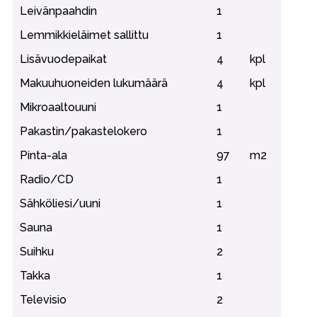
Leivänpaahdin
1
Lemmikkieläimet sallittu
1
Lisävuodepaikat
4
kpl
Makuuhuoneiden lukumäärä
4
kpl
Mikroaaltouuni
1
Pakastin/pakastelokero
1
Pinta-ala
97
m2
Radio/CD
1
Sähköliesi/uuni
1
Sauna
1
Suihku
2
Takka
1
Televisio
2