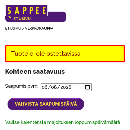
Päävalikko
VERKKOKAUPAN
ETUSIVU
ETUSIVU
>
VERKKOKAUPPA
Tuote ei ole ostettavissa.
Kohteen saatavuus
Saapumis pvm:
Valitse kalenterista majoituksen loppumispäivämäärä