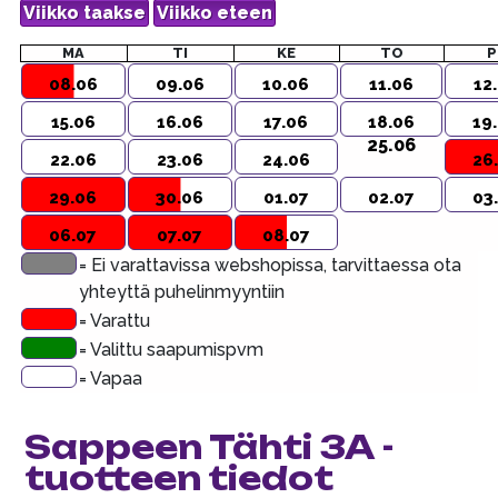
MA
TI
KE
TO
P
08.06
09.06
10.06
11.06
12
15.06
16.06
17.06
18.06
19
25.06
22.06
23.06
24.06
26
29.06
30.06
01.07
02.07
03
06.07
07.07
08.07
= Ei varattavissa webshopissa, tarvittaessa ota
yhteyttä puhelinmyyntiin
= Varattu
= Valittu saapumispvm
= Vapaa
Sappeen Tähti 3A -
tuotteen tiedot