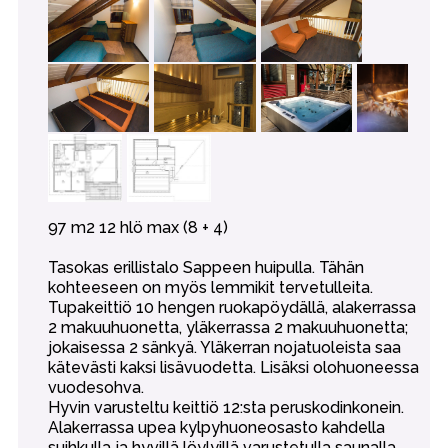
97 m2 12 hlö max (8 + 4)
Tasokas erillistalo Sappeen huipulla. Tähän
kohteeseen on myös lemmikit tervetulleita.
Tupakeittiö 10 hengen ruokapöydällä, alakerrassa
2 makuuhuonetta, yläkerrassa 2 makuuhuonetta;
jokaisessa 2 sänkyä. Yläkerran nojatuoleista saa
kätevästi kaksi lisävuodetta. Lisäksi olohuoneessa
vuodesohva.
Hyvin varusteltu keittiö 12:sta peruskodinkonein.
Alakerrassa upea kylpyhuoneosasto kahdella
suihkulla ja hyvillä löylyillä varustetulla saunalla.