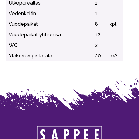
Ulkoporeallas
1
Vedenkeitin
1
Vuodepaikat
8
kpl
Vuodepaikat yhteensä
12
WC
2
Yläkerran pinta-ala
20
m2