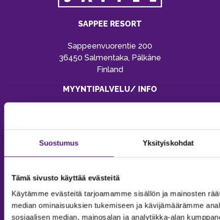
SAPPEE RESORT
Sappeenvuorentie 200
36450 Salmentaka, Pälkäne
Finland
MYYNTIPALVELU/ INFO
Puh:
020 755 9970
Email:
sappee@sappee.fi
Suostumus
Yksityiskohdat
Tämä sivusto käyttää evästeitä
Käytämme evästeitä tarjoamamme sisällön ja mainosten räät
median ominaisuuksien tukemiseen ja kävijämäärämme anal
sosiaalisen median, mainosalan ja analytiikka-alan kumppanei