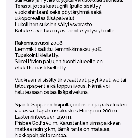
Terassi, jossa kaasugrilli (pullo sisältyy
vuokrahintaan) sekä pöytäryhmä sekä
ulkoporeallas (lisäpalvelu)
Lukollinen suksien säilytysvarasto.
Kohde soveltuu myös pienille yritysryhmille.
Rakennusvuosi 2008.
Lemmikit sallittu, lemmikkimaksu 30€.
Tupakointi kielletty.
Siirrettävien paljujen tuonti alueelle on
ehdottomasti kielletty.
Vuokraan ei sisälly liinavaatteet, pyyhkeet, wc tai
talouspaperit eikä loppusiivous. Nämä voi
halutessaan ostaa lisäpalveluna.
Sijainti: Sappeen huipulla, rinteiden ja palveluiden
vieressä, Tapahtumakeskus Huippuun 200 m.
Lastenrinteeseen 150 m,
FrisbeeGolf 150 m. Karustantien uimapaikkaan
matkaa noin 3 km, tämä ranta on matalaa,
hiekkapohjaista rantaa.