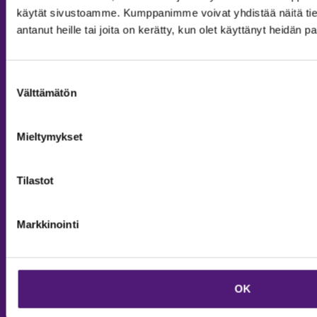
käytät sivustoamme. Kumppanimme voivat yhdistää näitä tietoja
antanut heille tai joita on kerätty, kun olet käyttänyt heidän p
Suostumuksen
Välttämätön
MAJOITUS
valinta
Tiedustelut & Varaukset
Mieltymykset
Puh:
020 755 9975
Email:
majoitus@sappee.fi
Tilastot
Palvelemme arkisin 9–16
Online varaukset
Markkinointi
verkkokaupasta 24h
OK