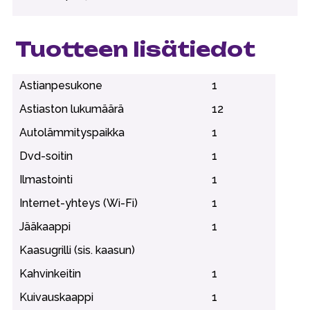
Tuotteen lisätiedot
Astianpesukone
1
Astiaston lukumäärä
12
Autolämmityspaikka
1
Dvd-soitin
1
Ilmastointi
1
Internet-yhteys (Wi-Fi)
1
Jääkaappi
1
Kaasugrilli (sis. kaasun)
Kahvinkeitin
1
Kuivauskaappi
1