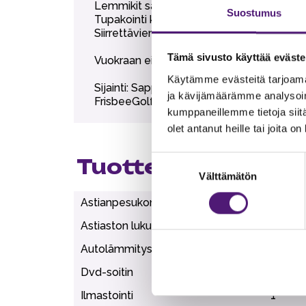
Lemmikit sallittu, lemmikkimaksu 30€.
Suostumus
Tupakointi kielletty.
Siirrettävien paljujen tuonti alueelle on eh
Tämä sivusto käyttää eväste
Vuokraan ei sisälly liinavaatteet, pyyhkee
Käytämme evästeitä tarjoama
Sijainti: Sappeen huipulla, rinteiden ja 
ja kävijämäärämme analysoim
FrisbeeGolf 150 m. Karustantien uimapaik
kumppaneillemme tietoja siitä
olet antanut heille tai joita o
Suostumuksen
Tuotteen lisätiedo
Välttämätön
valinta
Astianpesukone
1
Astiaston lukumäärä
12
Autolämmityspaikka
1
Dvd-soitin
1
Ilmastointi
1