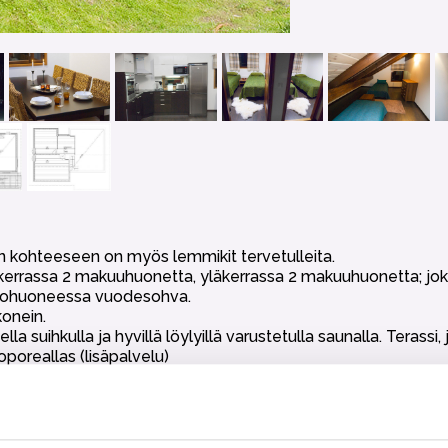
än kohteeseen on myös lemmikit tervetulleita.
kerrassa 2 makuuhuonetta, yläkerrassa 2 makuuhuonetta; joka
i olohuoneessa vuodesohva.
konein.
uihkulla ja hyvillä löylyillä varustetulla saunalla. Terassi, jo
poreallas (lisäpalvelu)
le.