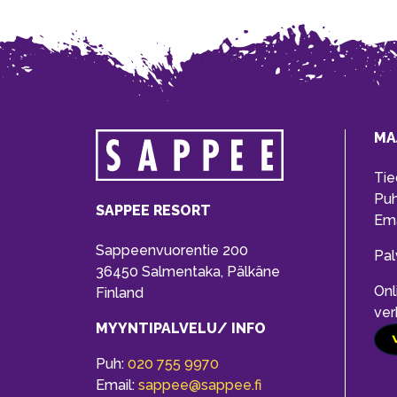
MA
Tie
Pu
SAPPEE RESORT
Ema
Sappeenvuorentie 200
Pal
36450 Salmentaka, Pälkäne
Onl
Finland
ver
MYYNTIPALVELU/ INFO
Puh:
020 755 9970
Email:
sappee@sappee.fi