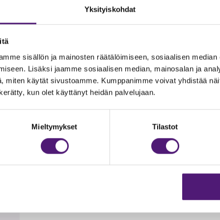
Yksityiskohdat
dottomasti kielletty.
itä
t, wc tai talouspaperit eikä loppusiivous. Nämä voi halutessaa
mme sisällön ja mainosten räätälöimiseen, sosiaalisen median
palveluiden vieressä, Tapahtumakeskus Huippuun 200 m. Laste
iseen. Lisäksi jaamme sosiaalisen median, mainosalan ja analy
kaan matkaa noin 3 km, tämä ranta on matalaa, hiekkapohjais
, miten käytät sivustoamme. Kumppanimme voivat yhdistää näitä t
n kerätty, kun olet käyttänyt heidän palvelujaan.
t
Mieltymykset
Tilastot