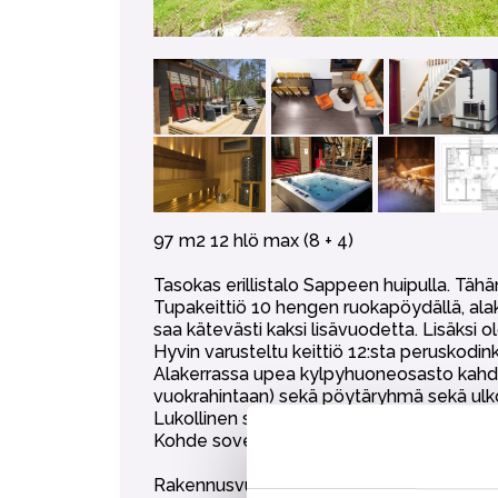
97 m2 12 hlö max (8 + 4)
Tasokas erillistalo Sappeen huipulla. Täh
Tupakeittiö 10 hengen ruokapöydällä, ala
saa kätevästi kaksi lisävuodetta. Lisäks
Hyvin varusteltu keittiö 12:sta peruskodin
Alakerrassa upea kylpyhuoneosasto kahdella s
vuokrahintaan) sekä pöytäryhmä sekä ulko
Lukollinen suksien säilytysvarasto.
Kohde soveltuu myös pienille yritysryhmil
Rakennusvuosi 2008.