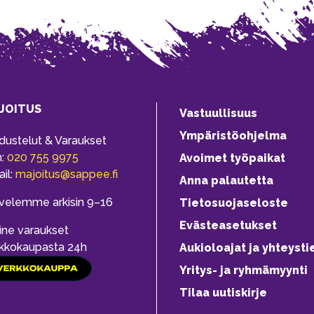
JOITUS
Vastuullisuus
Ympäristöohjelma
dustelut & Varaukset
h:
020 755 9975
Avoimet työpaikat
il:
majoitus@sappee.fi
Anna palautetta
velemme arkisin 9–16
Tietosuojaseloste
Evästeasetukset
ine varaukset
kkokaupasta 24h
Aukioloajat ja yhteysti
Yritys- ja ryhmämyynti
Tilaa uutiskirje