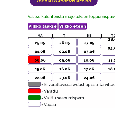
Valitse kalenterista majoituksen loppumispä
MA
TI
KE
T
28.
25.05
26.05
27.05
04.
01.06
02.06
03.06
08.06
09.06
10.06
11.
15.06
16.06
17.06
18.
22.06
23.06
24.06
= Ei varattavissa webshopissa, tarvitt
= Varattu
= Valittu saapumispvm
= Vapaa