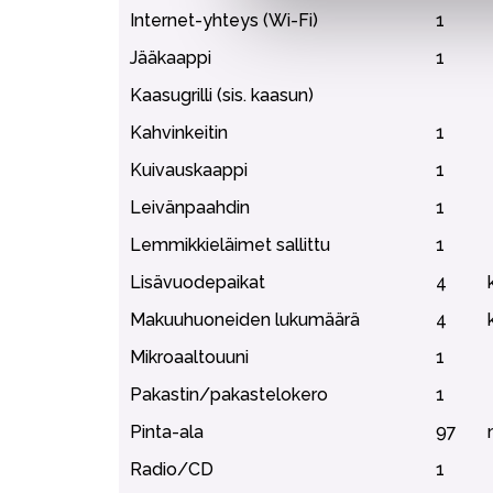
Internet-yhteys (Wi-Fi)
1
Jääkaappi
1
Kaasugrilli (sis. kaasun)
Kahvinkeitin
1
Kuivauskaappi
1
Leivänpaahdin
1
Lemmikkieläimet sallittu
1
Lisävuodepaikat
4
Makuuhuoneiden lukumäärä
4
Mikroaaltouuni
1
Pakastin/pakastelokero
1
Pinta-ala
97
Radio/CD
1