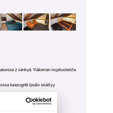
isessa 2 sänkyä. Yläkerran nojatuoleista
ssa kaasugrilli (pullo sisältyy