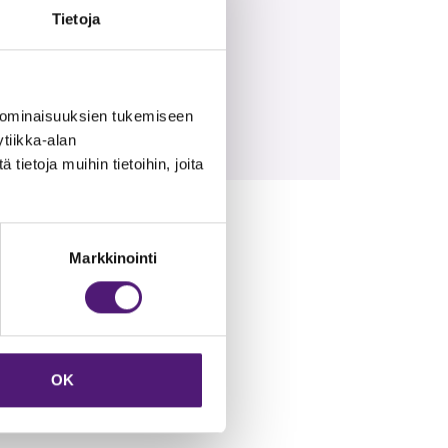
Tietoja
n ostaa lisäpalveluna.
 ominaisuuksien tukemiseen
nrinteeseen 150 m,
tiikka-alan
ta rantaa.
ietoja muihin tietoihin, joita
Markkinointi
OK