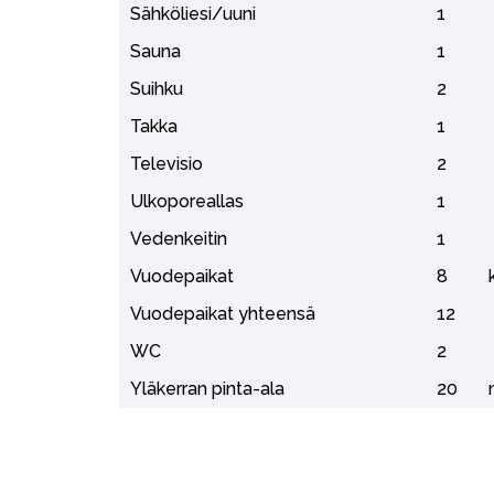
Sähköliesi/uuni
1
Sauna
1
Suihku
2
Takka
1
Televisio
2
Ulkoporeallas
1
Vedenkeitin
1
Vuodepaikat
8
Vuodepaikat yhteensä
12
WC
2
Yläkerran pinta-ala
20