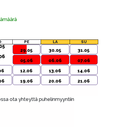
ivämäärä
O
PE
LA
SU
05
29.05
30.05
31.05
06
05.06
06.06
07.06
06
12.06
13.06
14.06
06
19.06
20.06
21.06
aessa ota yhteyttä puhelinmyyntiin