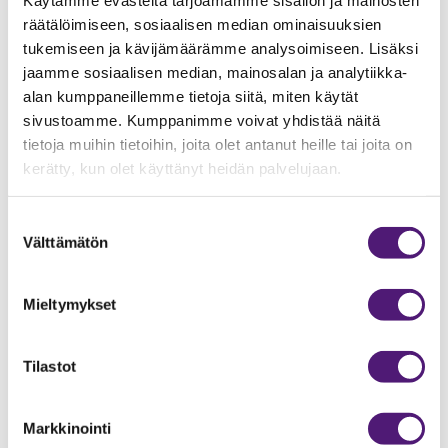
Lisävuodepaikat
2
räätälöimiseen, sosiaalisen median ominaisuuksien
Makuuhuoneiden lukumäärä
1
tukemiseen ja kävijämäärämme analysoimiseen. Lisäksi
jaamme sosiaalisen median, mainosalan ja analytiikka-
Mikroaaltouuni
1
alan kumppaneillemme tietoja siitä, miten käytät
Pakastin/pakastelokero
1
sivustoamme. Kumppanimme voivat yhdistää näitä
tietoja muihin tietoihin, joita olet antanut heille tai joita on
Parven pinta-ala
9
m2
kerätty, kun olet käyttänyt heidän palvelujaan.
Pesukone
1
Pinta-ala
54
m2
Suostumuksen
Välttämätön
valinta
Radio/CD
1
Sähköliesi/uuni
1
Mieltymykset
Sauna
1
Suihku
1
Tilastot
Takka
1
Televisio
2
Markkinointi