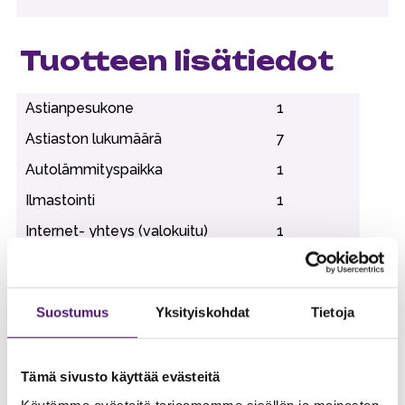
Tuotteen lisätiedot
Astianpesukone
1
Astiaston lukumäärä
7
Autolämmityspaikka
1
Ilmastointi
1
Internet- yhteys (valokuitu)
1
Internet-yhteys (Wi-Fi)
1
Jääkaappi
1
Suostumus
Yksityiskohdat
Tietoja
Kahvinkeitin
1
Kuivauskaappi
1
Tämä sivusto käyttää evästeitä
Lemmikkieläimet sallittu
1
Käytämme evästeitä tarjoamamme sisällön ja mainosten