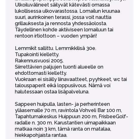
Ulkoiluvälineet säilyvät kätevästi omassa
lukollisessa ulkovarastossa. Lomailun kruunaa
suuri, aurinkoinen terassi, jossa voit nauttia
grillauksesta ja rennosta yhdessäolosta.
Täydellinen kohde aktiiviseen lomailuun tai
rentoon irtiottoon – vuoden ympäri!
Lemmikit sallittu. Lemmikkilisä 30e.
Tupakointi kielletty.
Rakennusvuosi 2005.
Siirrettävien paljujen tuonti alueelle on
ehdottomasti kielletty.
Vuokraan ei sisälly liinavaatteet, pyyhkeet, wc tai
talouspaperit eikä loppusiivous. Nämä voi
halutessaan ostaa lisäpalveluna.
Sappeen huipulla, lasten- ja perherinteen
yläasemalle 70 m, ravintola Vohveli Bar 100 m,
Tapahtumakeskus Huippuun 200 m, FrisbeeGolf-
radalle n. 300 m. Karustantien uimapaikkaan
matkaa noin 3 km, tämä ranta on matalaa,
hiekkapohjaista rantaa.