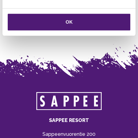
Vuodepaikat
5
Vuodepaikat yhteensä
7
OK
WC
1
SAPPEE RESORT
Sappeenvuorentie 200