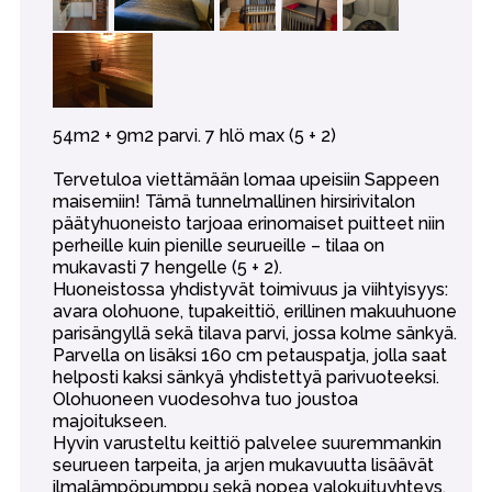
54m2 + 9m2 parvi. 7 hlö max (5 + 2)
Tervetuloa viettämään lomaa upeisiin Sappeen
maisemiin! Tämä tunnelmallinen hirsirivitalon
päätyhuoneisto tarjoaa erinomaiset puitteet niin
perheille kuin pienille seurueille – tilaa on
mukavasti 7 hengelle (5 + 2).
Huoneistossa yhdistyvät toimivuus ja viihtyisyys:
avara olohuone, tupakeittiö, erillinen makuuhuone
parisängyllä sekä tilava parvi, jossa kolme sänkyä.
Parvella on lisäksi 160 cm petauspatja, jolla saat
helposti kaksi sänkyä yhdistettyä parivuoteeksi.
Olohuoneen vuodesohva tuo joustoa
majoitukseen.
Hyvin varusteltu keittiö palvelee suuremmankin
seurueen tarpeita, ja arjen mukavuutta lisäävät
ilmalämpöpumppu sekä nopea valokuituyhteys.