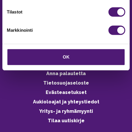
verkkokaupasta 24h
Tilastot
Markkinointi
Vastuullisuus
Ympäristöohjelma
OK
Avoimet työpaikat
Anna palautetta
Tietosuojaseloste
Evästeasetukset
Aukioloajat ja yhteystiedot
Yritys- ja ryhmämyynti
Tilaa uutiskirje