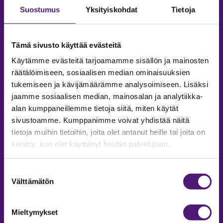
Suostumus
Yksityiskohdat
Tietoja
Tämä sivusto käyttää evästeitä
Käytämme evästeitä tarjoamamme sisällön ja mainosten
räätälöimiseen, sosiaalisen median ominaisuuksien
tukemiseen ja kävijämäärämme analysoimiseen. Lisäksi
jaamme sosiaalisen median, mainosalan ja analytiikka-
alan kumppaneillemme tietoja siitä, miten käytät
sivustoamme. Kumppanimme voivat yhdistää näitä
tietoja muihin tietoihin, joita olet antanut heille tai joita on
MAJOITUS
kerätty, kun olet käyttänyt heidän palvelujaan.
Tiedustelut & Varaukset
Puh:
020 755 9975
Suostumuksen
Email:
majoitus@sappee.fi
Välttämätön
valinta
Palvelemme arkisin 9–16
Mieltymykset
Online varaukset