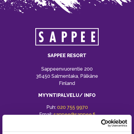
SAPPEE RESORT
Sappeenvuorentie 200
36450 Salmentaka, Pälkäne
Finland
MYYNTIPALVELU/ INFO
Puh:
020 755 9970
Email:
sappee@sappee.fi