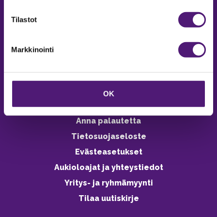
verkkokaupasta 24h
Tilastot
Markkinointi
Vastuullisuus
Ympäristöohjelma
OK
Avoimet työpaikat
Anna palautetta
Tietosuojaseloste
Evästeasetukset
Aukioloajat ja yhteystiedot
Yritys- ja ryhmämyynti
Tilaa uutiskirje