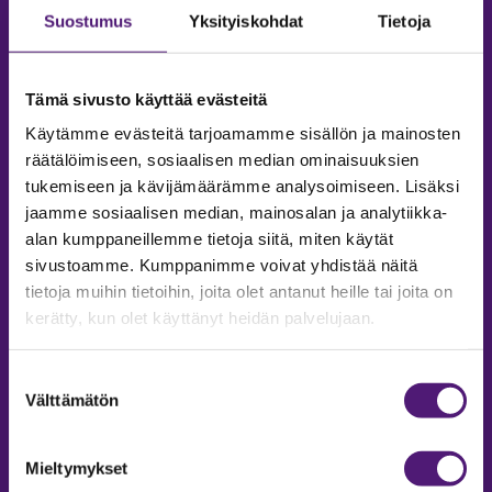
Suostumus
Yksityiskohdat
Tietoja
Tämä sivusto käyttää evästeitä
Käytämme evästeitä tarjoamamme sisällön ja mainosten
räätälöimiseen, sosiaalisen median ominaisuuksien
tukemiseen ja kävijämäärämme analysoimiseen. Lisäksi
jaamme sosiaalisen median, mainosalan ja analytiikka-
alan kumppaneillemme tietoja siitä, miten käytät
sivustoamme. Kumppanimme voivat yhdistää näitä
tietoja muihin tietoihin, joita olet antanut heille tai joita on
MAJOITUS
kerätty, kun olet käyttänyt heidän palvelujaan.
Tiedustelut & Varaukset
Puh:
020 755 9975
Suostumuksen
Email:
majoitus@sappee.fi
Välttämätön
valinta
Palvelemme arkisin 9–16
Mieltymykset
Online varaukset