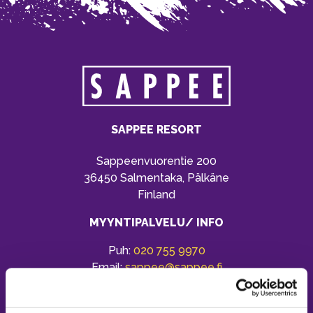
SAPPEE RESORT
Sappeenvuorentie 200
36450 Salmentaka, Pälkäne
Finland
MYYNTIPALVELU/ INFO
Puh:
020 755 9970
Email:
sappee@sappee.fi