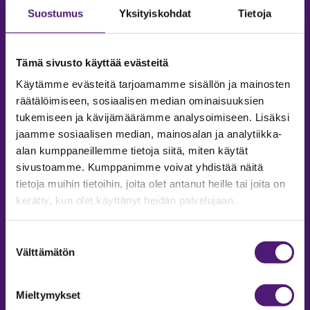
Suostumus
Yksityiskohdat
Tietoja
Tämä sivusto käyttää evästeitä
Käytämme evästeitä tarjoamamme sisällön ja mainosten
räätälöimiseen, sosiaalisen median ominaisuuksien
tukemiseen ja kävijämäärämme analysoimiseen. Lisäksi
jaamme sosiaalisen median, mainosalan ja analytiikka-
alan kumppaneillemme tietoja siitä, miten käytät
sivustoamme. Kumppanimme voivat yhdistää näitä
tietoja muihin tietoihin, joita olet antanut heille tai joita on
MAJOITUS
kerätty, kun olet käyttänyt heidän palvelujaan.
Tiedustelut & Varaukset
Puh:
020 755 9975
Suostumuksen
Email:
majoitus@sappee.fi
Välttämätön
valinta
Palvelemme arkisin 9–16
Mieltymykset
Online varaukset