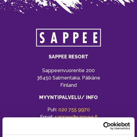
SAPPEE RESORT
Sappeenvuorentie 200
36450 Salmentaka, Pälkäne
Finland
MYYNTIPALVELU/ INFO
Puh:
020 755 9970
Email:
sappee@sappee.fi