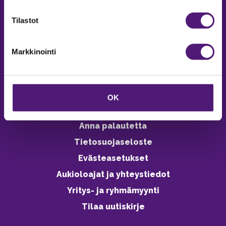
verkkokaupasta 24h
Tilastot
Markkinointi
Vastuullisuus
Ympäristöohjelma
OK
Avoimet työpaikat
Anna palautetta
Tietosuojaseloste
Evästeasetukset
Aukioloajat ja yhteystiedot
Yritys- ja ryhmämyynti
Tilaa uutiskirje