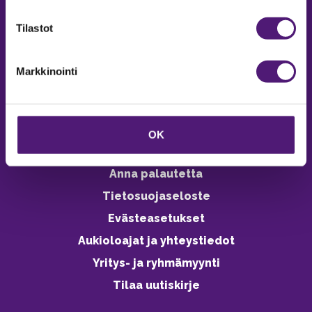
verkkokaupasta 24h
Tilastot
Markkinointi
Vastuullisuus
Ympäristöohjelma
OK
Avoimet työpaikat
Anna palautetta
Tietosuojaseloste
Evästeasetukset
Aukioloajat ja yhteystiedot
Yritys- ja ryhmämyynti
Tilaa uutiskirje