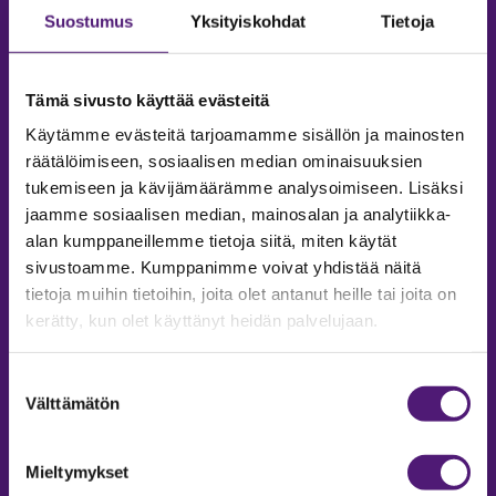
Suostumus
Yksityiskohdat
Tietoja
Tämä sivusto käyttää evästeitä
Käytämme evästeitä tarjoamamme sisällön ja mainosten
räätälöimiseen, sosiaalisen median ominaisuuksien
tukemiseen ja kävijämäärämme analysoimiseen. Lisäksi
jaamme sosiaalisen median, mainosalan ja analytiikka-
alan kumppaneillemme tietoja siitä, miten käytät
sivustoamme. Kumppanimme voivat yhdistää näitä
tietoja muihin tietoihin, joita olet antanut heille tai joita on
MAJOITUS
kerätty, kun olet käyttänyt heidän palvelujaan.
Tiedustelut & Varaukset
Puh:
020 755 9975
Suostumuksen
Email:
majoitus@sappee.fi
Välttämätön
valinta
Palvelemme arkisin 9–16
Mieltymykset
Online varaukset