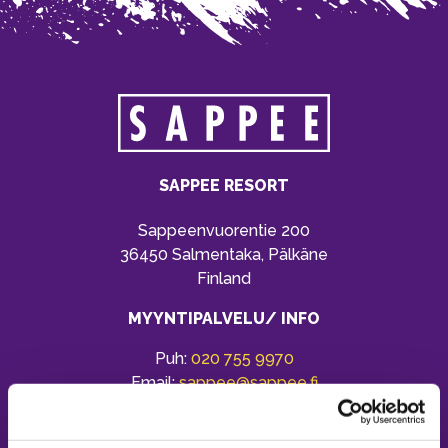
SAPPEE RESORT
Sappeenvuorentie 200
36450 Salmentaka, Pälkäne
Finland
MYYNTIPALVELU/ INFO
Puh:
020 755 9970
Email:
sappee@sappee.fi