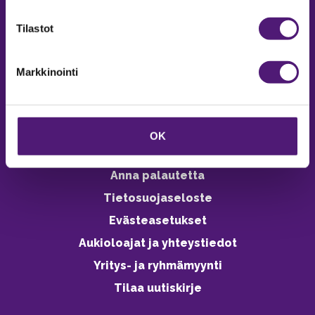
verkkokaupasta 24h
Tilastot
Markkinointi
Vastuullisuus
Ympäristöohjelma
OK
Avoimet työpaikat
Anna palautetta
Tietosuojaseloste
Evästeasetukset
Aukioloajat ja yhteystiedot
Yritys- ja ryhmämyynti
Tilaa uutiskirje