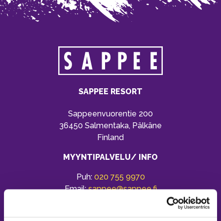
SAPPEE RESORT
Sappeenvuorentie 200
36450 Salmentaka, Pälkäne
Finland
MYYNTIPALVELU/ INFO
Puh:
020 755 9970
Email:
sappee@sappee.fi