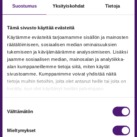
Suostumus
Yksityiskohdat
Tietoja
Tämä sivusto käyttää evästeitä
Käytämme evästeitä tarjoamamme sisällön ja mainosten
räätälöimiseen, sosiaalisen median ominaisuuksien
tukemiseen ja kävijämäärämme analysoimiseen. Lisäksi
jaamme sosiaalisen median, mainosalan ja analytiikka-
alan kumppaneillemme tietoja siitä, miten käytät
sivustoamme. Kumppanimme voivat yhdistää näitä
tietoja muihin tietoihin, joita olet antanut heille tai joita on
MAJOITUS
kerätty, kun olet käyttänyt heidän palvelujaan.
Tiedustelut & Varaukset
Puh:
020 755 9975
Suostumuksen
Email:
majoitus@sappee.fi
Välttämätön
valinta
Palvelemme arkisin 9–16
Mieltymykset
Online varaukset