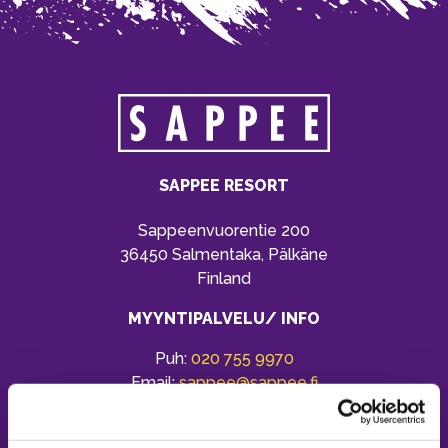
SAPPEE RESORT
Sappeenvuorentie 200
36450 Salmentaka, Pälkäne
Finland
MYYNTIPALVELU/ INFO
Puh:
020 755 9970
Email:
sappee@sappee.fi