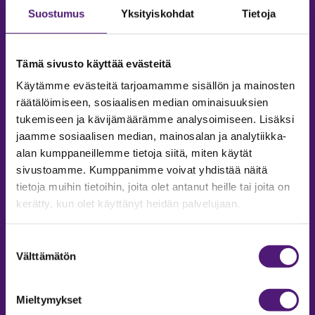
Suostumus
Yksityiskohdat
Tietoja
Tämä sivusto käyttää evästeitä
Käytämme evästeitä tarjoamamme sisällön ja mainosten
räätälöimiseen, sosiaalisen median ominaisuuksien
tukemiseen ja kävijämäärämme analysoimiseen. Lisäksi
jaamme sosiaalisen median, mainosalan ja analytiikka-
alan kumppaneillemme tietoja siitä, miten käytät
sivustoamme. Kumppanimme voivat yhdistää näitä
tietoja muihin tietoihin, joita olet antanut heille tai joita on
MAJOITUS
kerätty, kun olet käyttänyt heidän palvelujaan.
Tiedustelut & Varaukset
Puh:
020 755 9975
Suostumuksen
Email:
majoitus@sappee.fi
Välttämätön
valinta
Palvelemme arkisin 9–16
Mieltymykset
Online varaukset