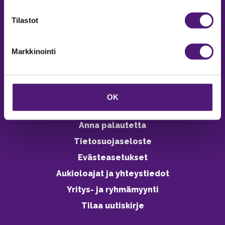
verkkokaupasta 24h
Tilastot
Markkinointi
Vastuullisuus
Ympäristöohjelma
OK
Avoimet työpaikat
Anna palautetta
Tietosuojaseloste
Evästeasetukset
Aukioloajat ja yhteystiedot
Yritys- ja ryhmämyynti
Tilaa uutiskirje