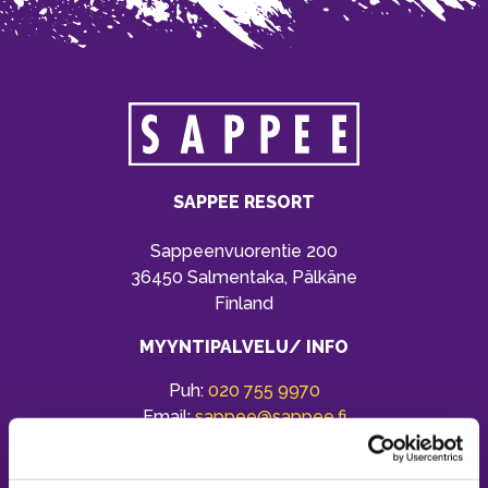
SAPPEE RESORT
Sappeenvuorentie 200
36450 Salmentaka, Pälkäne
Finland
MYYNTIPALVELU/ INFO
Puh:
020 755 9970
Email:
sappee@sappee.fi