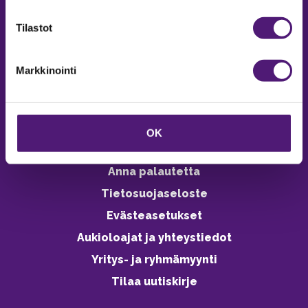
verkkokaupasta 24h
Tilastot
Markkinointi
Vastuullisuus
Ympäristöohjelma
OK
Avoimet työpaikat
Anna palautetta
Tietosuojaseloste
Evästeasetukset
Aukioloajat ja yhteystiedot
Yritys- ja ryhmämyynti
Tilaa uutiskirje