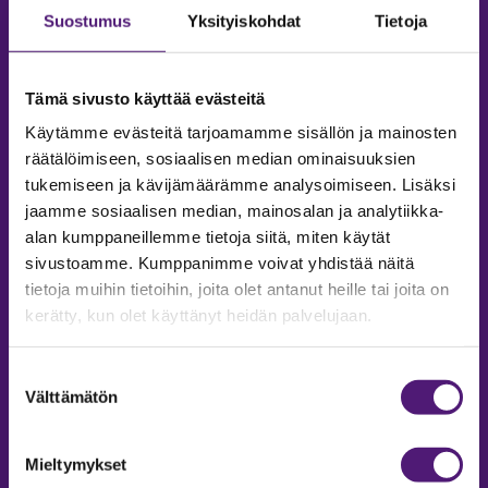
Suostumus
Yksityiskohdat
Tietoja
Tämä sivusto käyttää evästeitä
Käytämme evästeitä tarjoamamme sisällön ja mainosten
räätälöimiseen, sosiaalisen median ominaisuuksien
tukemiseen ja kävijämäärämme analysoimiseen. Lisäksi
jaamme sosiaalisen median, mainosalan ja analytiikka-
alan kumppaneillemme tietoja siitä, miten käytät
sivustoamme. Kumppanimme voivat yhdistää näitä
tietoja muihin tietoihin, joita olet antanut heille tai joita on
MAJOITUS
kerätty, kun olet käyttänyt heidän palvelujaan.
Tiedustelut & Varaukset
Puh:
020 755 9975
Suostumuksen
Email:
majoitus@sappee.fi
Välttämätön
valinta
Palvelemme arkisin 9–16
Mieltymykset
Online varaukset