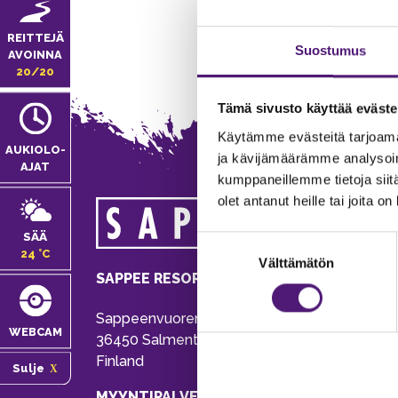
REITTEJÄ
Suostumus
AVOINNA
20/20
Tämä sivusto käyttää eväste
Käytämme evästeitä tarjoama
AUKIOLO­
ja kävijämäärämme analysoim
AJAT
kumppaneillemme tietoja siitä
olet antanut heille tai joita o
MA
SÄÄ
Suostumuksen
Tie
24 °C
Välttämätön
valinta
Pu
SAPPEE RESORT
Ema
Sappeenvuorentie 200
Pal
WEBCAM
36450 Salmentaka, Pälkäne
Onl
Finland
Sulje
ver
MYYNTIPALVELU/ INFO