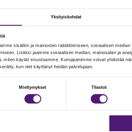
Yksityiskohdat
itä
mme sisällön ja mainosten räätälöimiseen, sosiaalisen median
iseen. Lisäksi jaamme sosiaalisen median, mainosalan ja analy
, miten käytät sivustoamme. Kumppanimme voivat yhdistää näitä t
n kerätty, kun olet käyttänyt heidän palvelujaan.
JOITUS
Vastuullisuus
Ympäristöohjelma
dustelut & Varaukset
Mieltymykset
Tilastot
h:
020 755 9975
Avoimet työpaikat
il:
majoitus@sappee.fi
Anna palautetta
velemme arkisin 9–16
Tietosuojaseloste
Evästeasetukset
ine varaukset
kkokaupasta 24h
Aukioloajat ja yhteysti