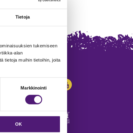
Tietoja
 ominaisuuksien tukemiseen
tiikka-alan
ietoja muihin tietoihin, joita
SEURAA MEITÄ:
Markkinointi
OK
edot