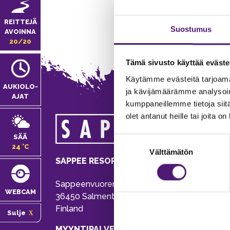
REITTEJÄ
Suostumus
AVOINNA
20/20
Tämä sivusto käyttää eväste
Käytämme evästeitä tarjoama
AUKIOLO­
ja kävijämäärämme analysoim
AJAT
kumppaneillemme tietoja siitä
olet antanut heille tai joita o
MA
SÄÄ
Suostumuksen
Tie
24 °C
Välttämätön
valinta
Pu
SAPPEE RESORT
Ema
Sappeenvuorentie 200
Pal
WEBCAM
36450 Salmentaka, Pälkäne
Onl
Finland
Sulje
ver
MYYNTIPALVELU/ INFO