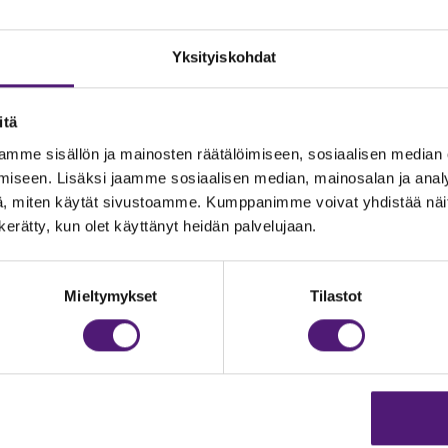
Yksityiskohdat
itä
mme sisällön ja mainosten räätälöimiseen, sosiaalisen median
iseen. Lisäksi jaamme sosiaalisen median, mainosalan ja analy
, miten käytät sivustoamme. Kumppanimme voivat yhdistää näitä t
n kerätty, kun olet käyttänyt heidän palvelujaan.
JOITUS
Vastuullisuus
Ympäristöohjelma
dustelut & Varaukset
Mieltymykset
Tilastot
h:
020 755 9975
Avoimet työpaikat
il:
majoitus@sappee.fi
Anna palautetta
velemme arkisin 9–16
Tietosuojaseloste
Evästeasetukset
ine varaukset
kkokaupasta 24h
Aukioloajat ja yhteysti