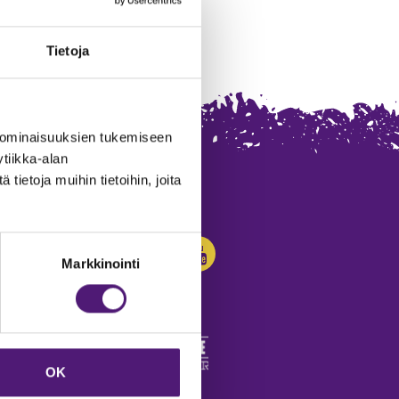
Tietoja
 ominaisuuksien tukemiseen
tiikka-alan
ietoja muihin tietoihin, joita
SEURAA MEITÄ:
Markkinointi
OK
edot