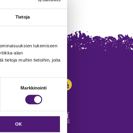
Tietoja
 ominaisuuksien tukemiseen
tiikka-alan
ietoja muihin tietoihin, joita
SEURAA MEITÄ:
Markkinointi
OK
edot