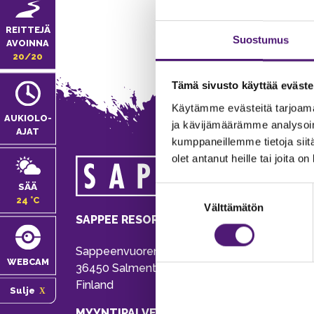
REITTEJÄ
Suostumus
AVOINNA
20/20
Tämä sivusto käyttää eväste
Käytämme evästeitä tarjoama
AUKIOLO­
ja kävijämäärämme analysoim
AJAT
kumppaneillemme tietoja siitä
olet antanut heille tai joita o
MA
SÄÄ
Suostumuksen
Tie
24 °C
Välttämätön
valinta
Pu
SAPPEE RESORT
Ema
Sappeenvuorentie 200
Pal
WEBCAM
36450 Salmentaka, Pälkäne
Onl
Finland
Sulje
ver
MYYNTIPALVELU/ INFO