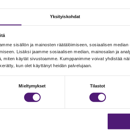
Yksityiskohdat
itä
mme sisällön ja mainosten räätälöimiseen, sosiaalisen median
iseen. Lisäksi jaamme sosiaalisen median, mainosalan ja analy
, miten käytät sivustoamme. Kumppanimme voivat yhdistää näitä t
n kerätty, kun olet käyttänyt heidän palvelujaan.
JOITUS
Vastuullisuus
Ympäristöohjelma
dustelut & Varaukset
Mieltymykset
Tilastot
h:
020 755 9975
Avoimet työpaikat
il:
majoitus@sappee.fi
Anna palautetta
velemme arkisin 9–16
Tietosuojaseloste
Evästeasetukset
ine varaukset
kkokaupasta 24h
Aukioloajat ja yhteysti