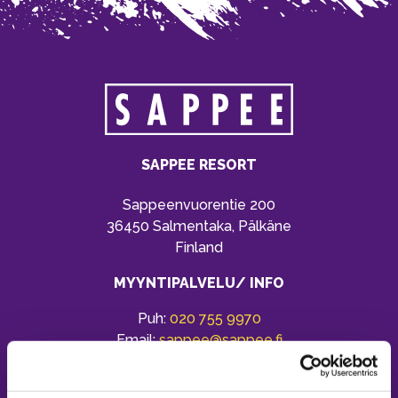
SAPPEE RESORT
Sappeenvuorentie 200
36450 Salmentaka, Pälkäne
Finland
MYYNTIPALVELU/ INFO
Puh:
020 755 9970
Email:
sappee@sappee.fi