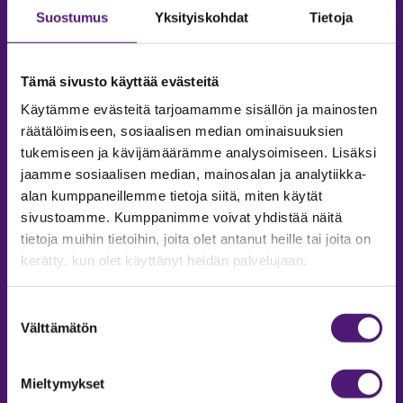
Suostumus
Yksityiskohdat
Tietoja
Tämä sivusto käyttää evästeitä
Käytämme evästeitä tarjoamamme sisällön ja mainosten
räätälöimiseen, sosiaalisen median ominaisuuksien
tukemiseen ja kävijämäärämme analysoimiseen. Lisäksi
jaamme sosiaalisen median, mainosalan ja analytiikka-
alan kumppaneillemme tietoja siitä, miten käytät
sivustoamme. Kumppanimme voivat yhdistää näitä
tietoja muihin tietoihin, joita olet antanut heille tai joita on
MAJOITUS
kerätty, kun olet käyttänyt heidän palvelujaan.
Tiedustelut & Varaukset
Puh:
020 755 9975
Suostumuksen
Email:
majoitus@sappee.fi
Välttämätön
valinta
Palvelemme arkisin 9–16
Mieltymykset
Online varaukset