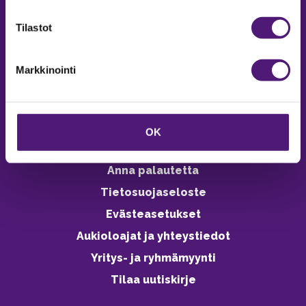
verkkokaupasta 24h
Tilastot
Markkinointi
Vastuullisuus
Ympäristöohjelma
OK
Avoimet työpaikat
Anna palautetta
Tietosuojaseloste
Evästeasetukset
Aukioloajat ja yhteystiedot
Yritys- ja ryhmämyynti
Tilaa uutiskirje