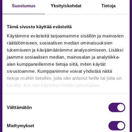
Suostumus
Yksityiskohdat
Tietoja
Tämä sivusto käyttää evästeitä
Käytämme evästeitä tarjoamamme sisällön ja mainosten
räätälöimiseen, sosiaalisen median ominaisuuksien
tukemiseen ja kävijämäärämme analysoimiseen. Lisäksi
jaamme sosiaalisen median, mainosalan ja analytiikka-
alan kumppaneillemme tietoja siitä, miten käytät
sivustoamme. Kumppanimme voivat yhdistää näitä
tietoja muihin tietoihin, joita olet antanut heille tai joita on
MAJOITUS
kerätty, kun olet käyttänyt heidän palvelujaan.
Tiedustelut & Varaukset
Puh:
020 755 9975
Suostumuksen
Email:
majoitus@sappee.fi
Välttämätön
valinta
Palvelemme arkisin 9–16
Mieltymykset
Online varaukset