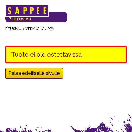
Päävalikko
VERKKOKAUPAN
ETUSIVU
ETUSIVU
>
VERKKOKAUPPA
Tuote ei ole ostettavissa.
Palaa edelliselle sivulle