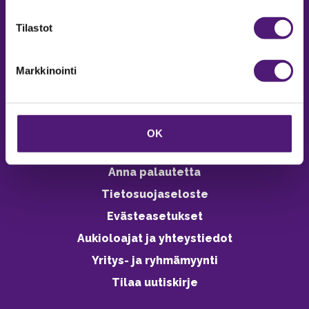
verkkokaupasta 24h
Tilastot
Markkinointi
Vastuullisuus
Ympäristöohjelma
OK
Avoimet työpaikat
Anna palautetta
Tietosuojaseloste
Evästeasetukset
Aukioloajat ja yhteystiedot
Yritys- ja ryhmämyynti
Tilaa uutiskirje