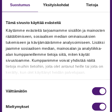
Suostumus
Yksityiskohdat
Tietoja
Tämä sivusto käyttää evästeitä
Käytämme evästeitä tarjoamamme sisällön ja mainosten
räätälöimiseen, sosiaalisen median ominaisuuksien
tukemiseen ja kävijämäärämme analysoimiseen. Lisäksi
jaamme sosiaalisen median, mainosalan ja analytiikka-
alan kumppaneillemme tietoja siitä, miten käytät
sivustoamme. Kumppanimme voivat yhdistää näitä
tietoja muihin tietoihin, joita olet antanut heille tai joita on
MAJOITUS
kerätty, kun olet käyttänyt heidän palvelujaan.
Tiedustelut & Varaukset
Puh:
020 755 9975
Suostumuksen
Email:
majoitus@sappee.fi
Välttämätön
valinta
Palvelemme arkisin 9–16
Mieltymykset
Online varaukset