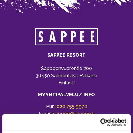
SAPPEE RESORT
Sappeenvuorentie 200
36450 Salmentaka, Pälkäne
Finland
MYYNTIPALVELU/ INFO
Puh:
020 755 9970
Email:
sappee@sappee.fi