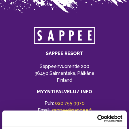
SAPPEE RESORT
Sappeenvuorentie 200
36450 Salmentaka, Pälkäne
Finland
MYYNTIPALVELU/ INFO
Puh:
020 755 9970
Email:
sappee@sappee.fi