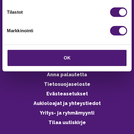
verkkokaupasta 24h
Tilastot
Markkinointi
Vastuullisuus
Ympäristöohjelma
OK
Avoimet työpaikat
Anna palautetta
Tietosuojaseloste
Evästeasetukset
Aukioloajat ja yhteystiedot
Yritys- ja ryhmämyynti
Tilaa uutiskirje