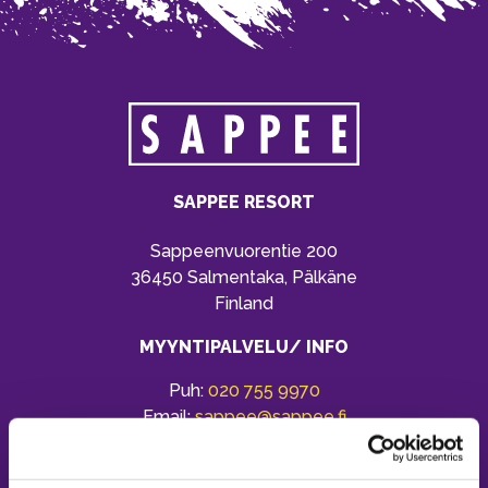
SAPPEE RESORT
Sappeenvuorentie 200
36450 Salmentaka, Pälkäne
Finland
MYYNTIPALVELU/ INFO
Puh:
020 755 9970
Email:
sappee@sappee.fi