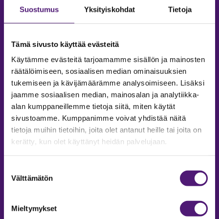
Suostumus
Yksityiskohdat
Tietoja
Tämä sivusto käyttää evästeitä
Käytämme evästeitä tarjoamamme sisällön ja mainosten
räätälöimiseen, sosiaalisen median ominaisuuksien
tukemiseen ja kävijämäärämme analysoimiseen. Lisäksi
jaamme sosiaalisen median, mainosalan ja analytiikka-
alan kumppaneillemme tietoja siitä, miten käytät
sivustoamme. Kumppanimme voivat yhdistää näitä
tietoja muihin tietoihin, joita olet antanut heille tai joita on
MAJOITUS
kerätty, kun olet käyttänyt heidän palvelujaan.
Tiedustelut & Varaukset
Puh:
020 755 9975
Suostumuksen
Email:
majoitus@sappee.fi
Välttämätön
valinta
Palvelemme arkisin 9–16
Mieltymykset
Online varaukset