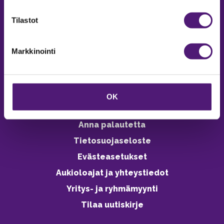
verkkokaupasta 24h
Tilastot
Markkinointi
Vastuullisuus
Ympäristöohjelma
OK
Avoimet työpaikat
Anna palautetta
Tietosuojaseloste
Evästeasetukset
Aukioloajat ja yhteystiedot
Yritys- ja ryhmämyynti
Tilaa uutiskirje