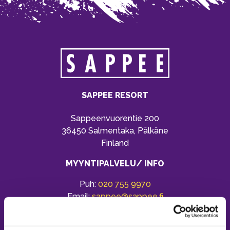
SAPPEE RESORT
Sappeenvuorentie 200
36450 Salmentaka, Pälkäne
Finland
MYYNTIPALVELU/ INFO
Puh:
020 755 9970
Email:
sappee@sappee.fi