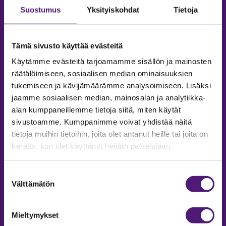
Suostumus
Yksityiskohdat
Tietoja
Tämä sivusto käyttää evästeitä
Käytämme evästeitä tarjoamamme sisällön ja mainosten
räätälöimiseen, sosiaalisen median ominaisuuksien
tukemiseen ja kävijämäärämme analysoimiseen. Lisäksi
jaamme sosiaalisen median, mainosalan ja analytiikka-
alan kumppaneillemme tietoja siitä, miten käytät
sivustoamme. Kumppanimme voivat yhdistää näitä
tietoja muihin tietoihin, joita olet antanut heille tai joita on
MAJOITUS
kerätty, kun olet käyttänyt heidän palvelujaan.
Tiedustelut & Varaukset
Puh:
020 755 9975
Suostumuksen
Email:
majoitus@sappee.fi
Välttämätön
valinta
Palvelemme arkisin 9–16
Mieltymykset
Online varaukset