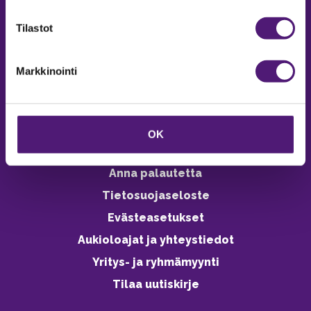
verkkokaupasta 24h
Tilastot
Markkinointi
Vastuullisuus
Ympäristöohjelma
OK
Avoimet työpaikat
Anna palautetta
Tietosuojaseloste
Evästeasetukset
Aukioloajat ja yhteystiedot
Yritys- ja ryhmämyynti
Tilaa uutiskirje