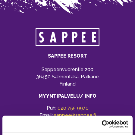
SAPPEE RESORT
Sappeenvuorentie 200
36450 Salmentaka, Pälkäne
Finland
MYYNTIPALVELU/ INFO
Puh:
020 755 9970
Email:
sappee@sappee.fi