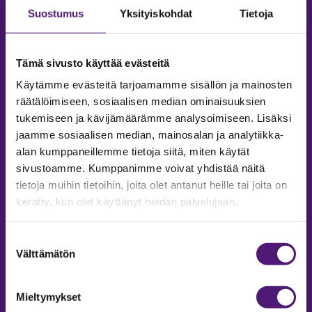
Suostumus
Yksityiskohdat
Tietoja
Tämä sivusto käyttää evästeitä
Käytämme evästeitä tarjoamamme sisällön ja mainosten
räätälöimiseen, sosiaalisen median ominaisuuksien
tukemiseen ja kävijämäärämme analysoimiseen. Lisäksi
jaamme sosiaalisen median, mainosalan ja analytiikka-
alan kumppaneillemme tietoja siitä, miten käytät
sivustoamme. Kumppanimme voivat yhdistää näitä
tietoja muihin tietoihin, joita olet antanut heille tai joita on
MAJOITUS
kerätty, kun olet käyttänyt heidän palvelujaan.
Tiedustelut & Varaukset
Puh:
020 755 9975
Suostumuksen
Email:
majoitus@sappee.fi
Välttämätön
valinta
Palvelemme arkisin 9–16
Mieltymykset
Online varaukset