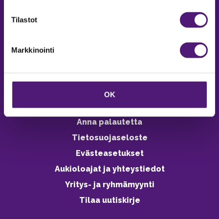
verkkokaupasta 24h
Tilastot
Markkinointi
Vastuullisuus
Ympäristöohjelma
OK
Avoimet työpaikat
Anna palautetta
Tietosuojaseloste
Evästeasetukset
Aukioloajat ja yhteystiedot
Yritys- ja ryhmämyynti
Tilaa uutiskirje