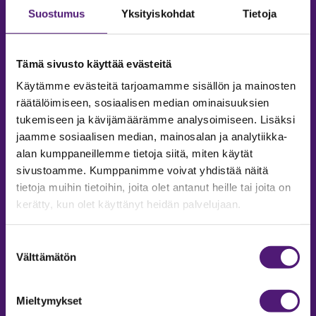
Suostumus
Yksityiskohdat
Tietoja
Tämä sivusto käyttää evästeitä
Käytämme evästeitä tarjoamamme sisällön ja mainosten
räätälöimiseen, sosiaalisen median ominaisuuksien
tukemiseen ja kävijämäärämme analysoimiseen. Lisäksi
jaamme sosiaalisen median, mainosalan ja analytiikka-
alan kumppaneillemme tietoja siitä, miten käytät
sivustoamme. Kumppanimme voivat yhdistää näitä
tietoja muihin tietoihin, joita olet antanut heille tai joita on
MAJOITUS
kerätty, kun olet käyttänyt heidän palvelujaan.
Tiedustelut & Varaukset
Puh:
020 755 9975
Suostumuksen
Email:
majoitus@sappee.fi
Välttämätön
valinta
Palvelemme arkisin 9–16
Mieltymykset
Online varaukset