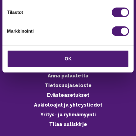
verkkokaupasta 24h
Tilastot
Markkinointi
Vastuullisuus
Ympäristöohjelma
OK
Avoimet työpaikat
Anna palautetta
Tietosuojaseloste
Evästeasetukset
Aukioloajat ja yhteystiedot
Yritys- ja ryhmämyynti
Tilaa uutiskirje