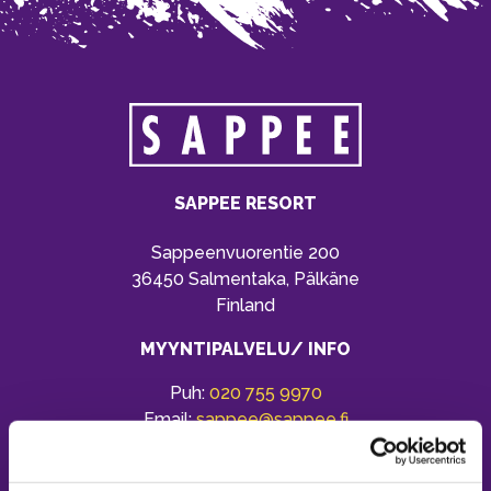
SAPPEE RESORT
Sappeenvuorentie 200
36450 Salmentaka, Pälkäne
Finland
MYYNTIPALVELU/ INFO
Puh:
020 755 9970
Email:
sappee@sappee.fi