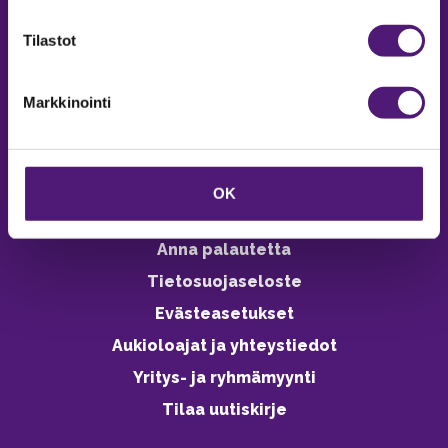
verkkokaupasta 24h
Tilastot
Markkinointi
Vastuullisuus
Ympäristöohjelma
OK
Avoimet työpaikat
Anna palautetta
Tietosuojaseloste
Evästeasetukset
Aukioloajat ja yhteystiedot
Yritys- ja ryhmämyynti
Tilaa uutiskirje