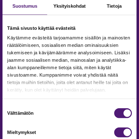
Suostumus
Yksityiskohdat
Tietoja
Tämä sivusto käyttää evästeitä
Käytämme evästeitä tarjoamamme sisällön ja mainosten
räätälöimiseen, sosiaalisen median ominaisuuksien
tukemiseen ja kävijämäärämme analysoimiseen. Lisäksi
jaamme sosiaalisen median, mainosalan ja analytiikka-
alan kumppaneillemme tietoja siitä, miten käytät
sivustoamme. Kumppanimme voivat yhdistää näitä
tietoja muihin tietoihin, joita olet antanut heille tai joita on
MAJOITUS
kerätty, kun olet käyttänyt heidän palvelujaan.
Tiedustelut & Varaukset
Puh:
020 755 9975
Suostumuksen
Email:
majoitus@sappee.fi
Välttämätön
valinta
Palvelemme arkisin 9–16
Mieltymykset
Online varaukset