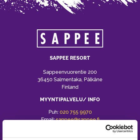
SAPPEE RESORT
Sappeenvuorentie 200
36450 Salmentaka, Pälkäne
Finland
MYYNTIPALVELU/ INFO
Puh:
020 755 9970
Email:
sappee@sappee.fi