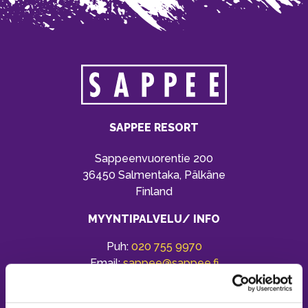
SAPPEE RESORT
Sappeenvuorentie 200
36450 Salmentaka, Pälkäne
Finland
MYYNTIPALVELU/ INFO
Puh:
020 755 9970
Email:
sappee@sappee.fi