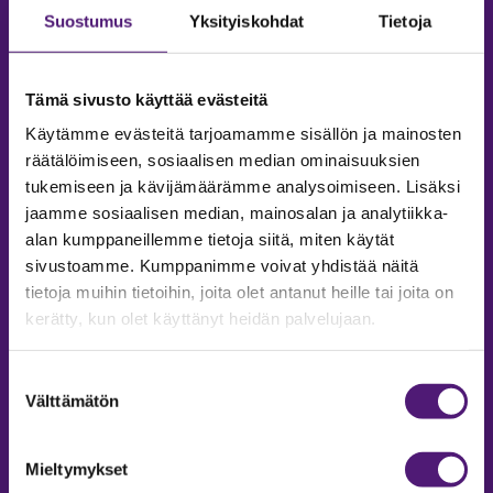
Suostumus
Yksityiskohdat
Tietoja
Tämä sivusto käyttää evästeitä
Käytämme evästeitä tarjoamamme sisällön ja mainosten
räätälöimiseen, sosiaalisen median ominaisuuksien
tukemiseen ja kävijämäärämme analysoimiseen. Lisäksi
jaamme sosiaalisen median, mainosalan ja analytiikka-
alan kumppaneillemme tietoja siitä, miten käytät
sivustoamme. Kumppanimme voivat yhdistää näitä
tietoja muihin tietoihin, joita olet antanut heille tai joita on
MAJOITUS
kerätty, kun olet käyttänyt heidän palvelujaan.
Tiedustelut & Varaukset
Puh:
020 755 9975
Suostumuksen
Email:
majoitus@sappee.fi
Välttämätön
valinta
Palvelemme arkisin 9–16
Mieltymykset
Online varaukset