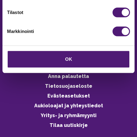
verkkokaupasta 24h
Tilastot
Markkinointi
Vastuullisuus
Ympäristöohjelma
OK
Avoimet työpaikat
Anna palautetta
Tietosuojaseloste
Evästeasetukset
Aukioloajat ja yhteystiedot
Yritys- ja ryhmämyynti
Tilaa uutiskirje