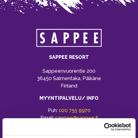
SAPPEE RESORT
Sappeenvuorentie 200
36450 Salmentaka, Pälkäne
Finland
MYYNTIPALVELU/ INFO
Puh:
020 755 9970
Email:
sappee@sappee.fi