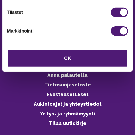
verkkokaupasta 24h
Tilastot
Markkinointi
Vastuullisuus
Ympäristöohjelma
OK
Avoimet työpaikat
Anna palautetta
Tietosuojaseloste
Evästeasetukset
Aukioloajat ja yhteystiedot
Yritys- ja ryhmämyynti
Tilaa uutiskirje