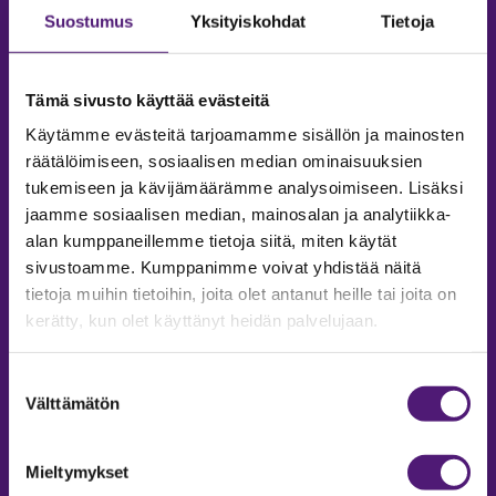
Suostumus
Yksityiskohdat
Tietoja
Tämä sivusto käyttää evästeitä
Käytämme evästeitä tarjoamamme sisällön ja mainosten
räätälöimiseen, sosiaalisen median ominaisuuksien
tukemiseen ja kävijämäärämme analysoimiseen. Lisäksi
jaamme sosiaalisen median, mainosalan ja analytiikka-
alan kumppaneillemme tietoja siitä, miten käytät
sivustoamme. Kumppanimme voivat yhdistää näitä
tietoja muihin tietoihin, joita olet antanut heille tai joita on
MAJOITUS
kerätty, kun olet käyttänyt heidän palvelujaan.
Tiedustelut & Varaukset
Puh:
020 755 9975
Suostumuksen
Email:
majoitus@sappee.fi
Välttämätön
valinta
Palvelemme arkisin 9–16
Mieltymykset
Online varaukset