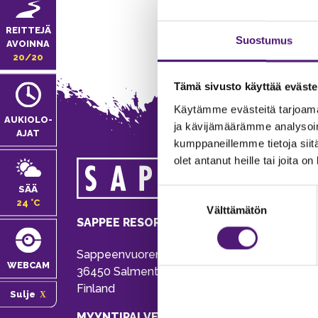
REITTEJÄ
Suostumus
AVOINNA
20/20
Tämä sivusto käyttää eväste
Käytämme evästeitä tarjoama
AUKIOLO­
ja kävijämäärämme analysoim
AJAT
kumppaneillemme tietoja siitä
olet antanut heille tai joita o
MA
SÄÄ
Suostumuksen
Tie
24 °C
Välttämätön
valinta
Pu
SAPPEE RESORT
Ema
Sappeenvuorentie 200
Pal
WEBCAM
36450 Salmentaka, Pälkäne
Onl
Finland
Sulje
ver
MYYNTIPALVELU/ INFO