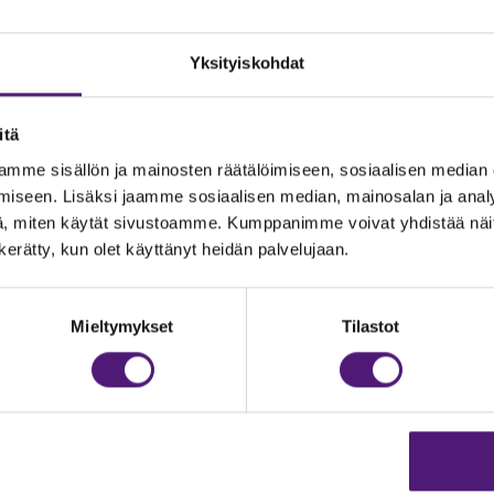
Yksityiskohdat
itä
mme sisällön ja mainosten räätälöimiseen, sosiaalisen median
iseen. Lisäksi jaamme sosiaalisen median, mainosalan ja analy
, miten käytät sivustoamme. Kumppanimme voivat yhdistää näitä t
n kerätty, kun olet käyttänyt heidän palvelujaan.
JOITUS
Vastuullisuus
Ympäristöohjelma
dustelut & Varaukset
Mieltymykset
Tilastot
h:
020 755 9975
Avoimet työpaikat
il:
majoitus@sappee.fi
Anna palautetta
velemme arkisin 9–16
Tietosuojaseloste
Evästeasetukset
ine varaukset
kkokaupasta 24h
Aukioloajat ja yhteysti