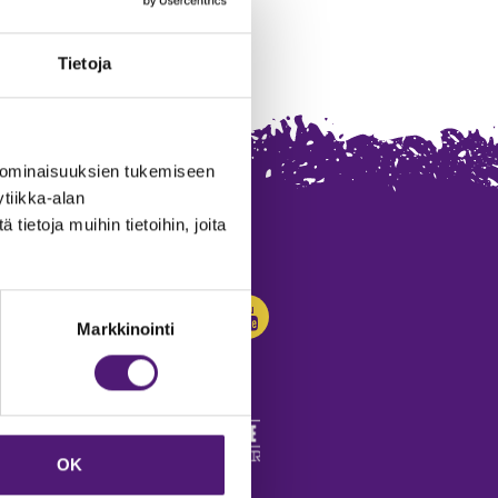
Tietoja
 ominaisuuksien tukemiseen
tiikka-alan
ietoja muihin tietoihin, joita
SEURAA MEITÄ:
Markkinointi
OK
edot