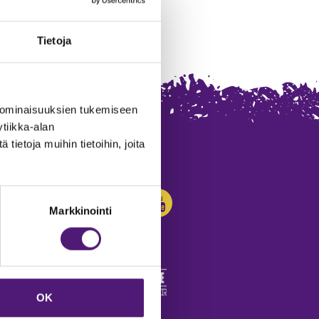
Tietoja
 ominaisuuksien tukemiseen
tiikka-alan
ietoja muihin tietoihin, joita
SEURAA MEITÄ:
Markkinointi
OK
edot