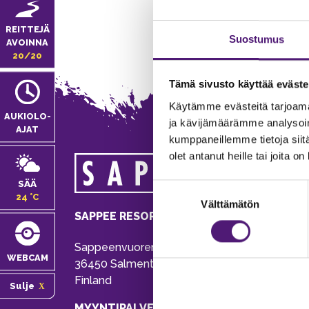
REITTEJÄ
Suostumus
AVOINNA
20/20
Tämä sivusto käyttää eväste
Käytämme evästeitä tarjoama
AUKIOLO­
ja kävijämäärämme analysoim
AJAT
kumppaneillemme tietoja siitä
olet antanut heille tai joita o
MA
SÄÄ
Suostumuksen
Tie
24 °C
Välttämätön
valinta
Pu
SAPPEE RESORT
Ema
Sappeenvuorentie 200
Pal
WEBCAM
36450 Salmentaka, Pälkäne
Onl
Finland
Sulje
ver
MYYNTIPALVELU/ INFO