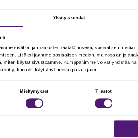
Yksityiskohdat
itä
mme sisällön ja mainosten räätälöimiseen, sosiaalisen median
iseen. Lisäksi jaamme sosiaalisen median, mainosalan ja analy
, miten käytät sivustoamme. Kumppanimme voivat yhdistää näitä t
n kerätty, kun olet käyttänyt heidän palvelujaan.
JOITUS
Vastuullisuus
Ympäristöohjelma
dustelut & Varaukset
Mieltymykset
Tilastot
h:
020 755 9975
Avoimet työpaikat
il:
majoitus@sappee.fi
Anna palautetta
velemme arkisin 9–16
Tietosuojaseloste
Evästeasetukset
ine varaukset
kkokaupasta 24h
Aukioloajat ja yhteysti