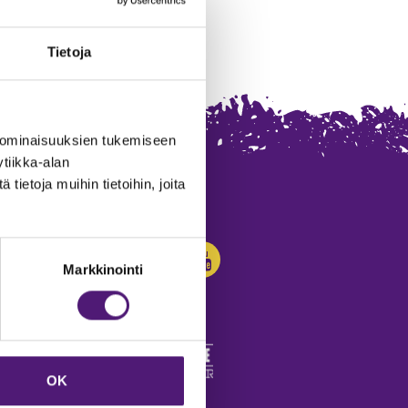
Tietoja
 ominaisuuksien tukemiseen
tiikka-alan
ietoja muihin tietoihin, joita
SEURAA MEITÄ:
Markkinointi
OK
edot