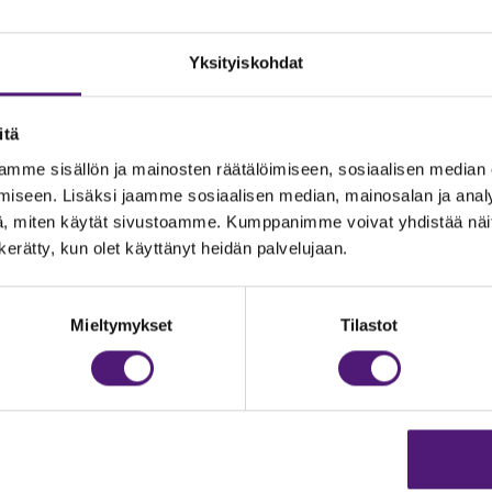
Yksityiskohdat
itä
mme sisällön ja mainosten räätälöimiseen, sosiaalisen median
iseen. Lisäksi jaamme sosiaalisen median, mainosalan ja analy
, miten käytät sivustoamme. Kumppanimme voivat yhdistää näitä t
n kerätty, kun olet käyttänyt heidän palvelujaan.
JOITUS
Vastuullisuus
Ympäristöohjelma
dustelut & Varaukset
Mieltymykset
Tilastot
h:
020 755 9975
Avoimet työpaikat
il:
majoitus@sappee.fi
Anna palautetta
velemme arkisin 9–16
Tietosuojaseloste
Evästeasetukset
ine varaukset
kkokaupasta 24h
Aukioloajat ja yhteysti