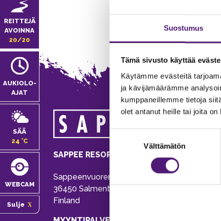
REITTEJÄ
Suostumus
AVOINNA
20/20
Tämä sivusto käyttää eväste
Käytämme evästeitä tarjoama
AUKIOLO­
ja kävijämäärämme analysoim
AJAT
kumppaneillemme tietoja siitä
olet antanut heille tai joita o
MA
SÄÄ
Suostumuksen
Tie
24 °C
Välttämätön
valinta
Pu
SAPPEE RESORT
Ema
Sappeenvuorentie 200
Pal
WEBCAM
36450 Salmentaka, Pälkäne
Onl
Finland
Sulje
ver
MYYNTIPALVELU/ INFO