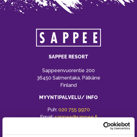
SAPPEE RESORT
Sappeenvuorentie 200
36450 Salmentaka, Pälkäne
Finland
MYYNTIPALVELU/ INFO
Puh:
020 755 9970
Email:
sappee@sappee.fi