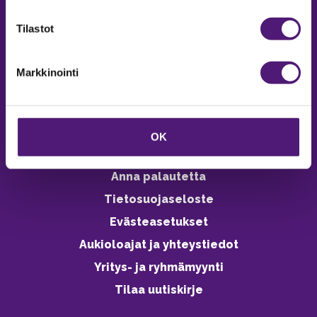
verkkokaupasta 24h
Tilastot
Markkinointi
Vastuullisuus
Ympäristöohjelma
OK
Avoimet työpaikat
Anna palautetta
Tietosuojaseloste
Evästeasetukset
Aukioloajat ja yhteystiedot
Yritys- ja ryhmämyynti
Tilaa uutiskirje