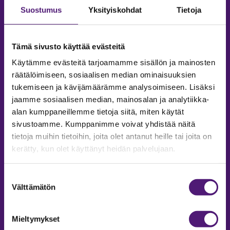
Suostumus
Yksityiskohdat
Tietoja
Tämä sivusto käyttää evästeitä
Käytämme evästeitä tarjoamamme sisällön ja mainosten
räätälöimiseen, sosiaalisen median ominaisuuksien
tukemiseen ja kävijämäärämme analysoimiseen. Lisäksi
jaamme sosiaalisen median, mainosalan ja analytiikka-
alan kumppaneillemme tietoja siitä, miten käytät
sivustoamme. Kumppanimme voivat yhdistää näitä
tietoja muihin tietoihin, joita olet antanut heille tai joita on
MAJOITUS
kerätty, kun olet käyttänyt heidän palvelujaan.
Tiedustelut & Varaukset
Puh:
020 755 9975
Suostumuksen
Email:
majoitus@sappee.fi
Välttämätön
valinta
Palvelemme arkisin 9–16
Mieltymykset
Online varaukset