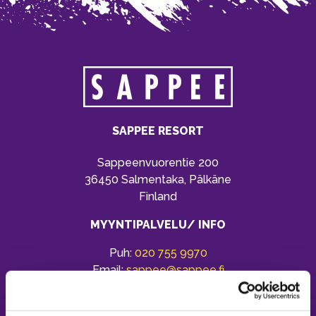
SAPPEE RESORT
Sappeenvuorentie 200
36450 Salmentaka, Pälkäne
Finland
MYYNTIPALVELU/ INFO
Puh:
020 755 9970
Email:
sappee@sappee.fi