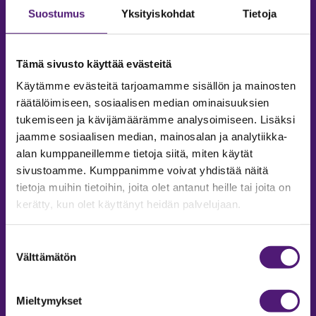
Suostumus
Yksityiskohdat
Tietoja
Tämä sivusto käyttää evästeitä
Käytämme evästeitä tarjoamamme sisällön ja mainosten
räätälöimiseen, sosiaalisen median ominaisuuksien
tukemiseen ja kävijämäärämme analysoimiseen. Lisäksi
jaamme sosiaalisen median, mainosalan ja analytiikka-
alan kumppaneillemme tietoja siitä, miten käytät
sivustoamme. Kumppanimme voivat yhdistää näitä
tietoja muihin tietoihin, joita olet antanut heille tai joita on
MAJOITUS
kerätty, kun olet käyttänyt heidän palvelujaan.
Tiedustelut & Varaukset
Puh:
020 755 9975
Suostumuksen
Email:
majoitus@sappee.fi
Välttämätön
valinta
Palvelemme arkisin 9–16
Mieltymykset
Online varaukset