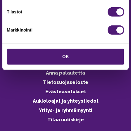
verkkokaupasta 24h
Tilastot
Markkinointi
Vastuullisuus
Ympäristöohjelma
OK
Avoimet työpaikat
Anna palautetta
Tietosuojaseloste
Evästeasetukset
Aukioloajat ja yhteystiedot
Yritys- ja ryhmämyynti
Tilaa uutiskirje