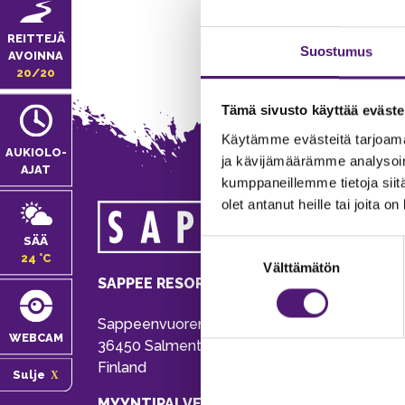
REITTEJÄ
Suostumus
AVOINNA
20/20
Tämä sivusto käyttää eväste
Käytämme evästeitä tarjoama
AUKIOLO­
ja kävijämäärämme analysoim
AJAT
kumppaneillemme tietoja siitä
olet antanut heille tai joita o
MA
SÄÄ
Suostumuksen
Tie
24 °C
Välttämätön
valinta
Pu
SAPPEE RESORT
Ema
Sappeenvuorentie 200
Pal
WEBCAM
36450 Salmentaka, Pälkäne
Onl
Finland
Sulje
ver
MYYNTIPALVELU/ INFO