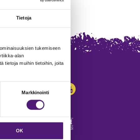
Tietoja
 ominaisuuksien tukemiseen
tiikka-alan
ietoja muihin tietoihin, joita
SEURAA MEITÄ:
Markkinointi
OK
edot