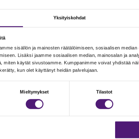
Yksityiskohdat
itä
mme sisällön ja mainosten räätälöimiseen, sosiaalisen median
iseen. Lisäksi jaamme sosiaalisen median, mainosalan ja analy
, miten käytät sivustoamme. Kumppanimme voivat yhdistää näitä t
n kerätty, kun olet käyttänyt heidän palvelujaan.
JOITUS
Vastuullisuus
Ympäristöohjelma
dustelut & Varaukset
Mieltymykset
Tilastot
h:
020 755 9975
Avoimet työpaikat
il:
majoitus@sappee.fi
Anna palautetta
velemme arkisin 9–16
Tietosuojaseloste
Evästeasetukset
ine varaukset
kkokaupasta 24h
Aukioloajat ja yhteysti