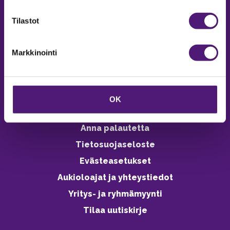
verkkokaupasta 24h
Tilastot
Markkinointi
Vastuullisuus
Ympäristöohjelma
OK
Avoimet työpaikat
Anna palautetta
Tietosuojaseloste
Evästeasetukset
Aukioloajat ja yhteystiedot
Yritys- ja ryhmämyynti
Tilaa uutiskirje