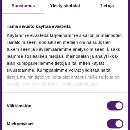
Suostumus
Yksityiskohdat
Tietoja
Tämä sivusto käyttää evästeitä
Käytämme evästeitä tarjoamamme sisällön ja mainosten
räätälöimiseen, sosiaalisen median ominaisuuksien
tukemiseen ja kävijämäärämme analysoimiseen. Lisäksi
jaamme sosiaalisen median, mainosalan ja analytiikka-
alan kumppaneillemme tietoja siitä, miten käytät
sivustoamme. Kumppanimme voivat yhdistää näitä
tietoja muihin tietoihin, joita olet antanut heille tai joita on
MAJOITUS
kerätty, kun olet käyttänyt heidän palvelujaan.
Tiedustelut & Varaukset
Puh:
020 755 9975
Suostumuksen
Email:
majoitus@sappee.fi
Välttämätön
valinta
Palvelemme arkisin 9–16
Mieltymykset
Online varaukset