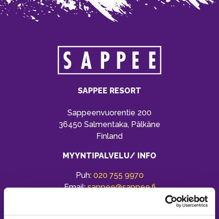
SAPPEE RESORT
Sappeenvuorentie 200
36450 Salmentaka, Pälkäne
Finland
MYYNTIPALVELU/ INFO
Puh:
020 755 9970
Email:
sappee@sappee.fi