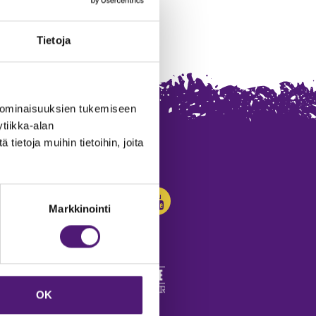
Tietoja
 ominaisuuksien tukemiseen
tiikka-alan
ietoja muihin tietoihin, joita
SEURAA MEITÄ:
Markkinointi
OK
edot