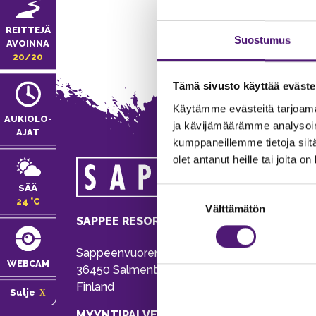
REITTEJÄ
Suostumus
AVOINNA
20/20
Tämä sivusto käyttää eväste
Käytämme evästeitä tarjoama
AUKIOLO­
ja kävijämäärämme analysoim
AJAT
kumppaneillemme tietoja siitä
olet antanut heille tai joita o
MA
SÄÄ
Suostumuksen
Tie
24 °C
Välttämätön
valinta
Pu
SAPPEE RESORT
Ema
Sappeenvuorentie 200
Pal
WEBCAM
36450 Salmentaka, Pälkäne
Onl
Finland
Sulje
ver
MYYNTIPALVELU/ INFO