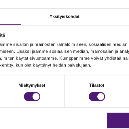
Yksityiskohdat
itä
mme sisällön ja mainosten räätälöimiseen, sosiaalisen median
iseen. Lisäksi jaamme sosiaalisen median, mainosalan ja analy
, miten käytät sivustoamme. Kumppanimme voivat yhdistää näitä t
n kerätty, kun olet käyttänyt heidän palvelujaan.
JOITUS
Vastuullisuus
Ympäristöohjelma
dustelut & Varaukset
Mieltymykset
Tilastot
h:
020 755 9975
Avoimet työpaikat
il:
majoitus@sappee.fi
Anna palautetta
velemme arkisin 9–16
Tietosuojaseloste
Evästeasetukset
ine varaukset
kkokaupasta 24h
Aukioloajat ja yhteysti