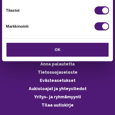
verkkokaupasta 24h
Tilastot
Markkinointi
Vastuullisuus
Ympäristöohjelma
OK
Avoimet työpaikat
Anna palautetta
Tietosuojaseloste
Evästeasetukset
Aukioloajat ja yhteystiedot
Yritys- ja ryhmämyynti
Tilaa uutiskirje