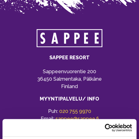
SAPPEE RESORT
Sappeenvuorentie 200
36450 Salmentaka, Pälkäne
Finland
MYYNTIPALVELU/ INFO
Puh:
020 755 9970
Email:
sappee@sappee.fi