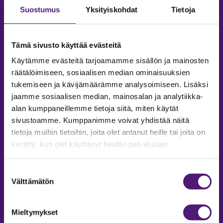
Suostumus
Yksityiskohdat
Tietoja
Tämä sivusto käyttää evästeitä
Käytämme evästeitä tarjoamamme sisällön ja mainosten
räätälöimiseen, sosiaalisen median ominaisuuksien
tukemiseen ja kävijämäärämme analysoimiseen. Lisäksi
jaamme sosiaalisen median, mainosalan ja analytiikka-
alan kumppaneillemme tietoja siitä, miten käytät
sivustoamme. Kumppanimme voivat yhdistää näitä
tietoja muihin tietoihin, joita olet antanut heille tai joita on
MAJOITUS
kerätty, kun olet käyttänyt heidän palvelujaan.
Tiedustelut & Varaukset
Puh:
020 755 9975
Suostumuksen
Email:
majoitus@sappee.fi
Välttämätön
valinta
Palvelemme arkisin 9–16
Mieltymykset
Online varaukset