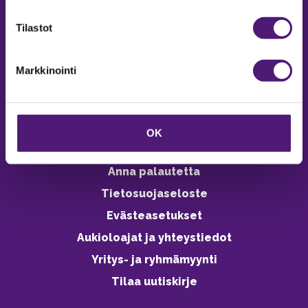
verkkokaupasta 24h
Tilastot
Markkinointi
Vastuullisuus
Ympäristöohjelma
OK
Avoimet työpaikat
Anna palautetta
Tietosuojaseloste
Evästeasetukset
Aukioloajat ja yhteystiedot
Yritys- ja ryhmämyynti
Tilaa uutiskirje