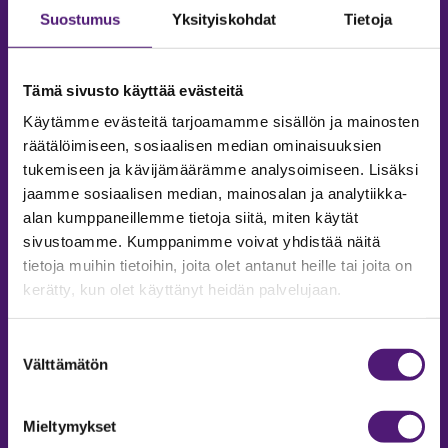
Suostumus
Yksityiskohdat
Tietoja
Tämä sivusto käyttää evästeitä
Käytämme evästeitä tarjoamamme sisällön ja mainosten
räätälöimiseen, sosiaalisen median ominaisuuksien
tukemiseen ja kävijämäärämme analysoimiseen. Lisäksi
jaamme sosiaalisen median, mainosalan ja analytiikka-
alan kumppaneillemme tietoja siitä, miten käytät
sivustoamme. Kumppanimme voivat yhdistää näitä
tietoja muihin tietoihin, joita olet antanut heille tai joita on
MAJOITUS
kerätty, kun olet käyttänyt heidän palvelujaan.
Tiedustelut & Varaukset
Puh:
020 755 9975
Suostumuksen
Email:
majoitus@sappee.fi
Välttämätön
valinta
Palvelemme arkisin 9–16
Mieltymykset
Online varaukset