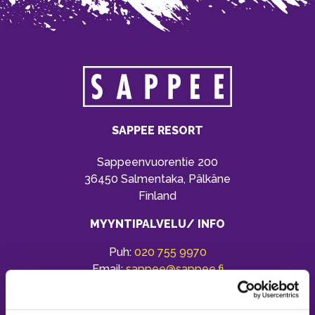
SAPPEE RESORT
Sappeenvuorentie 200
36450 Salmentaka, Pälkäne
Finland
MYYNTIPALVELU/ INFO
Puh:
020 755 9970
Email:
sappee@sappee.fi