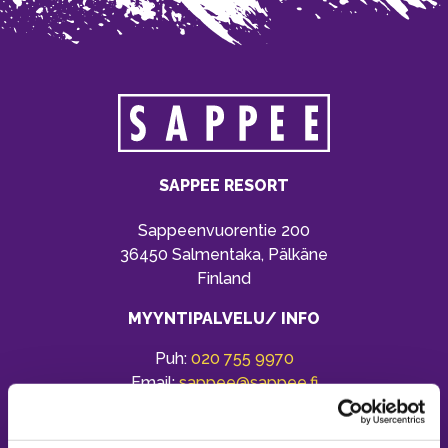
SAPPEE RESORT
Sappeenvuorentie 200
36450 Salmentaka, Pälkäne
Finland
MYYNTIPALVELU/ INFO
Puh:
020 755 9970
Email:
sappee@sappee.fi