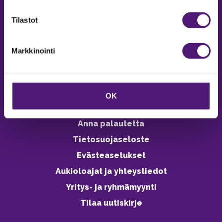
verkkokaupasta 24h
Tilastot
Markkinointi
Vastuullisuus
Ympäristöohjelma
OK
Avoimet työpaikat
Anna palautetta
Tietosuojaseloste
Evästeasetukset
Aukioloajat ja yhteystiedot
Yritys- ja ryhmämyynti
Tilaa uutiskirje