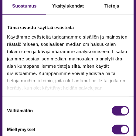
Suostumus
Yksityiskohdat
Tietoja
Tämä sivusto käyttää evästeitä
Käytämme evästeitä tarjoamamme sisällön ja mainosten
räätälöimiseen, sosiaalisen median ominaisuuksien
tukemiseen ja kävijämäärämme analysoimiseen. Lisäksi
jaamme sosiaalisen median, mainosalan ja analytiikka-
alan kumppaneillemme tietoja siitä, miten käytät
sivustoamme. Kumppanimme voivat yhdistää näitä
tietoja muihin tietoihin, joita olet antanut heille tai joita on
MAJOITUS
kerätty, kun olet käyttänyt heidän palvelujaan.
Tiedustelut & Varaukset
Puh:
020 755 9975
Suostumuksen
Email:
majoitus@sappee.fi
Välttämätön
valinta
Palvelemme arkisin 9–16
Mieltymykset
Online varaukset