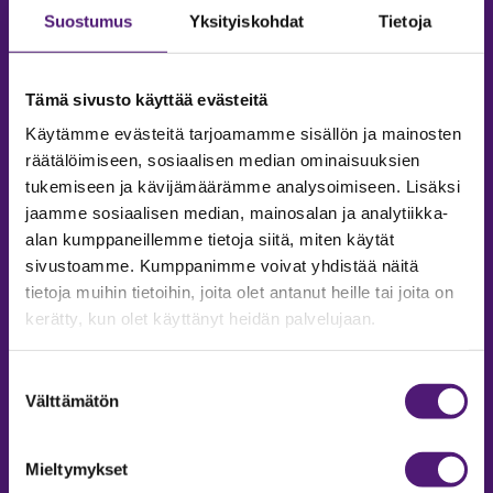
Suostumus
Yksityiskohdat
Tietoja
Tämä sivusto käyttää evästeitä
Käytämme evästeitä tarjoamamme sisällön ja mainosten
räätälöimiseen, sosiaalisen median ominaisuuksien
tukemiseen ja kävijämäärämme analysoimiseen. Lisäksi
jaamme sosiaalisen median, mainosalan ja analytiikka-
alan kumppaneillemme tietoja siitä, miten käytät
sivustoamme. Kumppanimme voivat yhdistää näitä
tietoja muihin tietoihin, joita olet antanut heille tai joita on
MAJOITUS
kerätty, kun olet käyttänyt heidän palvelujaan.
Tiedustelut & Varaukset
Puh:
020 755 9975
Suostumuksen
Email:
majoitus@sappee.fi
Välttämätön
valinta
Palvelemme arkisin 9–16
Mieltymykset
Online varaukset