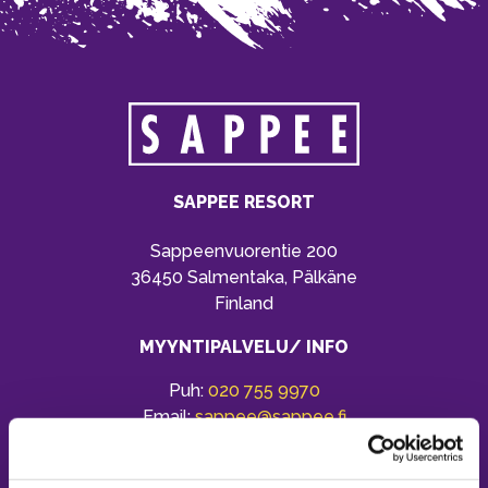
SAPPEE RESORT
Sappeenvuorentie 200
36450 Salmentaka, Pälkäne
Finland
MYYNTIPALVELU/ INFO
Puh:
020 755 9970
Email:
sappee@sappee.fi