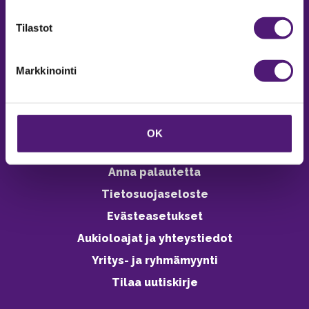
verkkokaupasta 24h
Tilastot
Markkinointi
Vastuullisuus
Ympäristöohjelma
OK
Avoimet työpaikat
Anna palautetta
Tietosuojaseloste
Evästeasetukset
Aukioloajat ja yhteystiedot
Yritys- ja ryhmämyynti
Tilaa uutiskirje