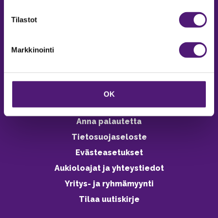
verkkokaupasta 24h
Tilastot
Markkinointi
Vastuullisuus
Ympäristöohjelma
OK
Avoimet työpaikat
Anna palautetta
Tietosuojaseloste
Evästeasetukset
Aukioloajat ja yhteystiedot
Yritys- ja ryhmämyynti
Tilaa uutiskirje