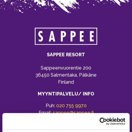
SAPPEE RESORT
Sappeenvuorentie 200
36450 Salmentaka, Pälkäne
Finland
MYYNTIPALVELU/ INFO
Puh:
020 755 9970
Email:
sappee@sappee.fi