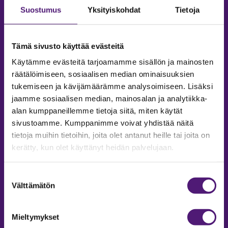
Suostumus
Yksityiskohdat
Tietoja
Tämä sivusto käyttää evästeitä
Käytämme evästeitä tarjoamamme sisällön ja mainosten
räätälöimiseen, sosiaalisen median ominaisuuksien
tukemiseen ja kävijämäärämme analysoimiseen. Lisäksi
jaamme sosiaalisen median, mainosalan ja analytiikka-
alan kumppaneillemme tietoja siitä, miten käytät
sivustoamme. Kumppanimme voivat yhdistää näitä
tietoja muihin tietoihin, joita olet antanut heille tai joita on
MAJOITUS
kerätty, kun olet käyttänyt heidän palvelujaan.
Tiedustelut & Varaukset
Puh:
020 755 9975
Suostumuksen
Email:
majoitus@sappee.fi
Välttämätön
valinta
Palvelemme arkisin 9–16
Mieltymykset
Online varaukset