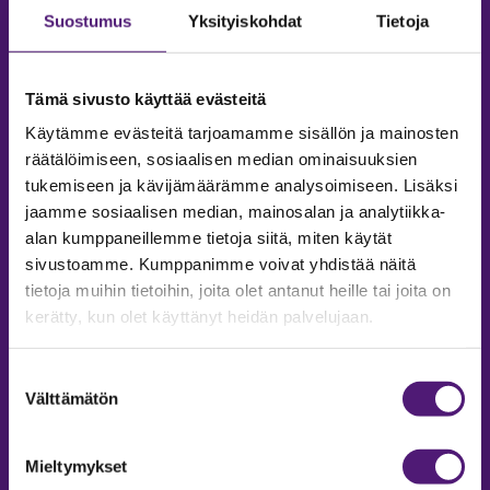
Suostumus
Yksityiskohdat
Tietoja
Tämä sivusto käyttää evästeitä
Käytämme evästeitä tarjoamamme sisällön ja mainosten
räätälöimiseen, sosiaalisen median ominaisuuksien
tukemiseen ja kävijämäärämme analysoimiseen. Lisäksi
jaamme sosiaalisen median, mainosalan ja analytiikka-
alan kumppaneillemme tietoja siitä, miten käytät
sivustoamme. Kumppanimme voivat yhdistää näitä
tietoja muihin tietoihin, joita olet antanut heille tai joita on
MAJOITUS
kerätty, kun olet käyttänyt heidän palvelujaan.
Tiedustelut & Varaukset
Puh:
020 755 9975
Suostumuksen
Email:
majoitus@sappee.fi
Välttämätön
valinta
Palvelemme arkisin 9–16
Mieltymykset
Online varaukset