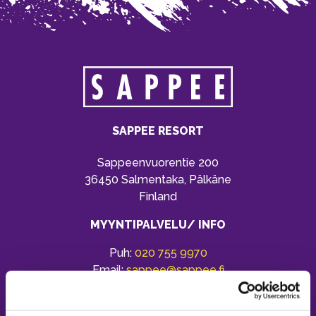
SAPPEE RESORT
Sappeenvuorentie 200
36450 Salmentaka, Pälkäne
Finland
MYYNTIPALVELU/ INFO
Puh:
020 755 9970
Email:
sappee@sappee.fi