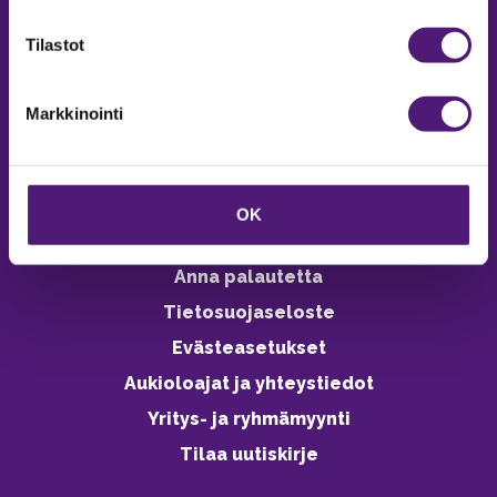
verkkokaupasta 24h
Tilastot
Markkinointi
Vastuullisuus
Ympäristöohjelma
OK
Avoimet työpaikat
Anna palautetta
Tietosuojaseloste
Evästeasetukset
Aukioloajat ja yhteystiedot
Yritys- ja ryhmämyynti
Tilaa uutiskirje