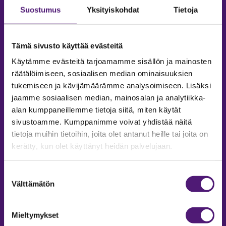
Suostumus
Yksityiskohdat
Tietoja
Tämä sivusto käyttää evästeitä
Käytämme evästeitä tarjoamamme sisällön ja mainosten
räätälöimiseen, sosiaalisen median ominaisuuksien
tukemiseen ja kävijämäärämme analysoimiseen. Lisäksi
jaamme sosiaalisen median, mainosalan ja analytiikka-
alan kumppaneillemme tietoja siitä, miten käytät
sivustoamme. Kumppanimme voivat yhdistää näitä
tietoja muihin tietoihin, joita olet antanut heille tai joita on
MAJOITUS
kerätty, kun olet käyttänyt heidän palvelujaan.
Tiedustelut & Varaukset
Puh:
020 755 9975
Suostumuksen
Email:
majoitus@sappee.fi
Välttämätön
valinta
Palvelemme arkisin 9–16
Mieltymykset
Online varaukset