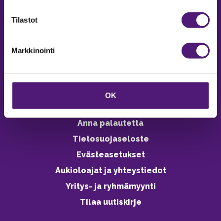
verkkokaupasta 24h
Tilastot
Markkinointi
Vastuullisuus
Ympäristöohjelma
OK
Avoimet työpaikat
Anna palautetta
Tietosuojaseloste
Evästeasetukset
Aukioloajat ja yhteystiedot
Yritys- ja ryhmämyynti
Tilaa uutiskirje