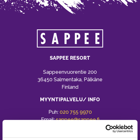
SAPPEE RESORT
Sappeenvuorentie 200
36450 Salmentaka, Pälkäne
Finland
MYYNTIPALVELU/ INFO
Puh:
020 755 9970
Email:
sappee@sappee.fi