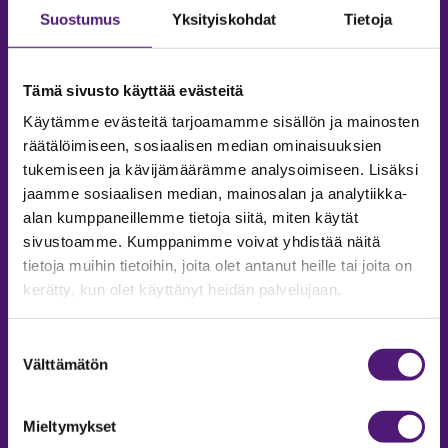
Suostumus
Yksityiskohdat
Tietoja
Tämä sivusto käyttää evästeitä
Käytämme evästeitä tarjoamamme sisällön ja mainosten
räätälöimiseen, sosiaalisen median ominaisuuksien
tukemiseen ja kävijämäärämme analysoimiseen. Lisäksi
jaamme sosiaalisen median, mainosalan ja analytiikka-
alan kumppaneillemme tietoja siitä, miten käytät
sivustoamme. Kumppanimme voivat yhdistää näitä
tietoja muihin tietoihin, joita olet antanut heille tai joita on
MAJOITUS
kerätty, kun olet käyttänyt heidän palvelujaan.
Tiedustelut & Varaukset
Puh:
020 755 9975
Suostumuksen
Email:
majoitus@sappee.fi
Välttämätön
valinta
Palvelemme arkisin 9–16
Mieltymykset
Online varaukset