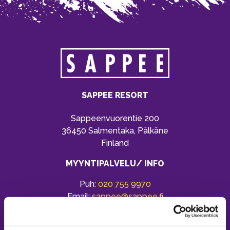
SAPPEE RESORT
Sappeenvuorentie 200
36450 Salmentaka, Pälkäne
Finland
MYYNTIPALVELU/ INFO
Puh:
020 755 9970
Email:
sappee@sappee.fi