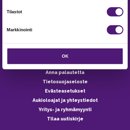
verkkokaupasta 24h
Tilastot
Markkinointi
Vastuullisuus
Ympäristöohjelma
OK
Avoimet työpaikat
Anna palautetta
Tietosuojaseloste
Evästeasetukset
Aukioloajat ja yhteystiedot
Yritys- ja ryhmämyynti
Tilaa uutiskirje