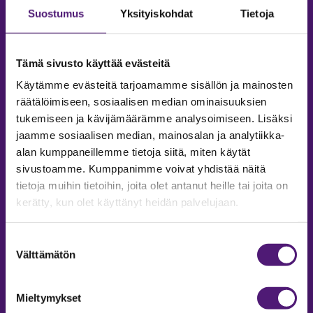
Suostumus
Yksityiskohdat
Tietoja
Tämä sivusto käyttää evästeitä
Käytämme evästeitä tarjoamamme sisällön ja mainosten
räätälöimiseen, sosiaalisen median ominaisuuksien
tukemiseen ja kävijämäärämme analysoimiseen. Lisäksi
jaamme sosiaalisen median, mainosalan ja analytiikka-
alan kumppaneillemme tietoja siitä, miten käytät
sivustoamme. Kumppanimme voivat yhdistää näitä
tietoja muihin tietoihin, joita olet antanut heille tai joita on
MAJOITUS
kerätty, kun olet käyttänyt heidän palvelujaan.
Tiedustelut & Varaukset
Puh:
020 755 9975
Suostumuksen
Email:
majoitus@sappee.fi
Välttämätön
valinta
Palvelemme arkisin 9–16
Mieltymykset
Online varaukset