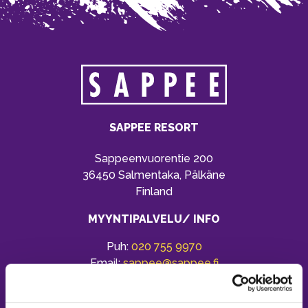
SAPPEE RESORT
Sappeenvuorentie 200
36450 Salmentaka, Pälkäne
Finland
MYYNTIPALVELU/ INFO
Puh:
020 755 9970
Email:
sappee@sappee.fi