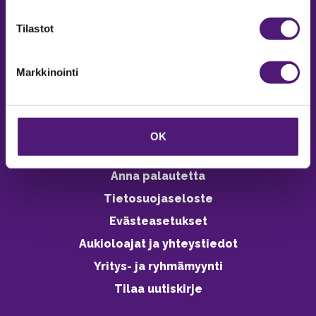
verkkokaupasta 24h
Tilastot
Markkinointi
Vastuullisuus
Ympäristöohjelma
OK
Avoimet työpaikat
Anna palautetta
Tietosuojaseloste
Evästeasetukset
Aukioloajat ja yhteystiedot
Yritys- ja ryhmämyynti
Tilaa uutiskirje