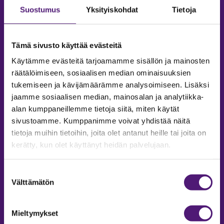
Suostumus
Yksityiskohdat
Tietoja
Tämä sivusto käyttää evästeitä
Käytämme evästeitä tarjoamamme sisällön ja mainosten
räätälöimiseen, sosiaalisen median ominaisuuksien
tukemiseen ja kävijämäärämme analysoimiseen. Lisäksi
jaamme sosiaalisen median, mainosalan ja analytiikka-
alan kumppaneillemme tietoja siitä, miten käytät
sivustoamme. Kumppanimme voivat yhdistää näitä
tietoja muihin tietoihin, joita olet antanut heille tai joita on
MAJOITUS
kerätty, kun olet käyttänyt heidän palvelujaan.
Tiedustelut & Varaukset
Puh:
020 755 9975
Suostumuksen
Email:
majoitus@sappee.fi
Välttämätön
valinta
Palvelemme arkisin 9–16
Mieltymykset
Online varaukset