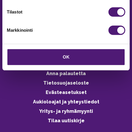
verkkokaupasta 24h
Tilastot
Markkinointi
Vastuullisuus
Ympäristöohjelma
OK
Avoimet työpaikat
Anna palautetta
Tietosuojaseloste
Evästeasetukset
Aukioloajat ja yhteystiedot
Yritys- ja ryhmämyynti
Tilaa uutiskirje