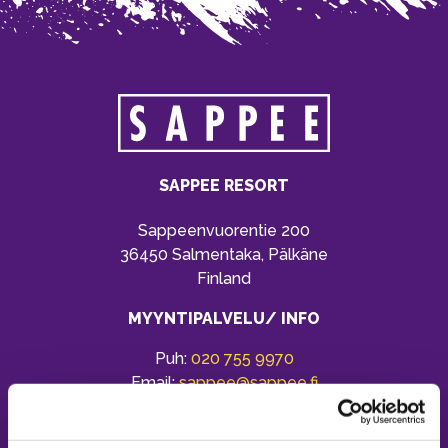
SAPPEE RESORT
Sappeenvuorentie 200
36450 Salmentaka, Pälkäne
Finland
MYYNTIPALVELU/ INFO
Puh:
020 755 9970
Email:
sappee@sappee.fi