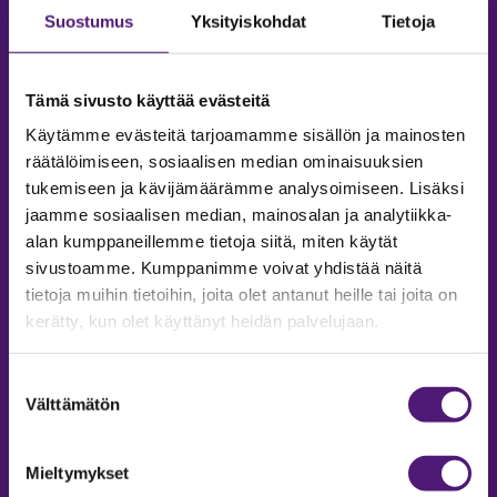
Suostumus
Yksityiskohdat
Tietoja
Tämä sivusto käyttää evästeitä
Käytämme evästeitä tarjoamamme sisällön ja mainosten
räätälöimiseen, sosiaalisen median ominaisuuksien
tukemiseen ja kävijämäärämme analysoimiseen. Lisäksi
jaamme sosiaalisen median, mainosalan ja analytiikka-
alan kumppaneillemme tietoja siitä, miten käytät
sivustoamme. Kumppanimme voivat yhdistää näitä
tietoja muihin tietoihin, joita olet antanut heille tai joita on
MAJOITUS
kerätty, kun olet käyttänyt heidän palvelujaan.
Tiedustelut & Varaukset
Puh:
020 755 9975
Suostumuksen
Email:
majoitus@sappee.fi
Välttämätön
valinta
Palvelemme arkisin 9–16
Mieltymykset
Online varaukset