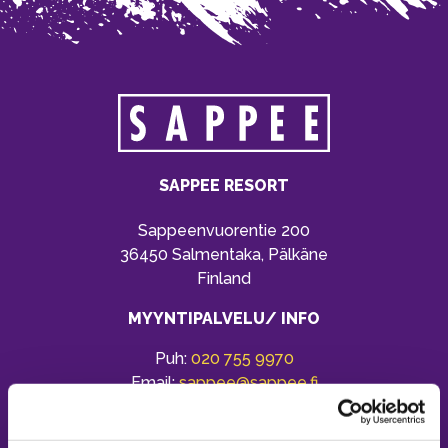
SAPPEE RESORT
Sappeenvuorentie 200
36450 Salmentaka, Pälkäne
Finland
MYYNTIPALVELU/ INFO
Puh:
020 755 9970
Email:
sappee@sappee.fi