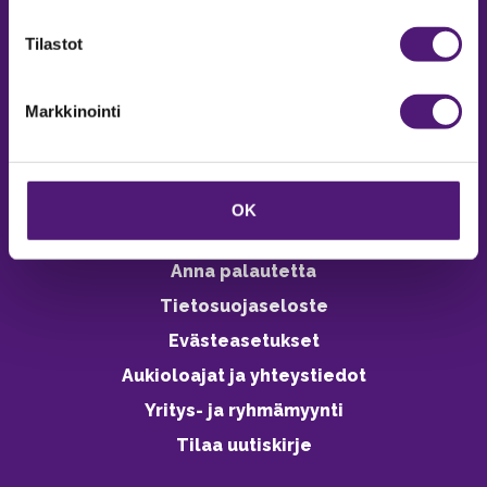
verkkokaupasta 24h
Tilastot
Markkinointi
Vastuullisuus
Ympäristöohjelma
OK
Avoimet työpaikat
Anna palautetta
Tietosuojaseloste
Evästeasetukset
Aukioloajat ja yhteystiedot
Yritys- ja ryhmämyynti
Tilaa uutiskirje