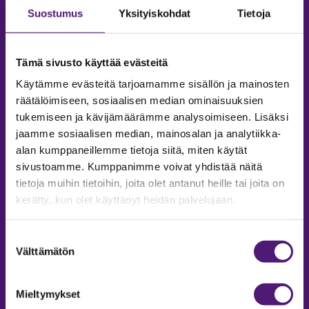
Suostumus
Yksityiskohdat
Tietoja
Tämä sivusto käyttää evästeitä
Käytämme evästeitä tarjoamamme sisällön ja mainosten
räätälöimiseen, sosiaalisen median ominaisuuksien
tukemiseen ja kävijämäärämme analysoimiseen. Lisäksi
jaamme sosiaalisen median, mainosalan ja analytiikka-
alan kumppaneillemme tietoja siitä, miten käytät
sivustoamme. Kumppanimme voivat yhdistää näitä
tietoja muihin tietoihin, joita olet antanut heille tai joita on
MAJOITUS
kerätty, kun olet käyttänyt heidän palvelujaan.
Tiedustelut & Varaukset
Puh:
020 755 9975
Suostumuksen
Email:
majoitus@sappee.fi
Välttämätön
valinta
Palvelemme arkisin 9–16
Mieltymykset
Online varaukset