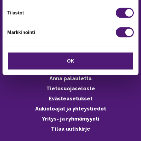
verkkokaupasta 24h
Tilastot
Markkinointi
Vastuullisuus
Ympäristöohjelma
OK
Avoimet työpaikat
Anna palautetta
Tietosuojaseloste
Evästeasetukset
Aukioloajat ja yhteystiedot
Yritys- ja ryhmämyynti
Tilaa uutiskirje