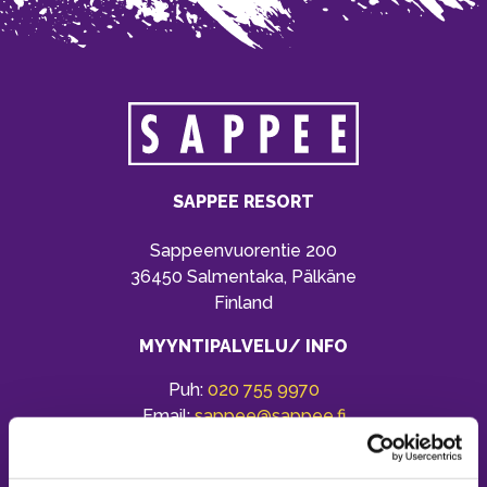
SAPPEE RESORT
Sappeenvuorentie 200
36450 Salmentaka, Pälkäne
Finland
MYYNTIPALVELU/ INFO
Puh:
020 755 9970
Email:
sappee@sappee.fi