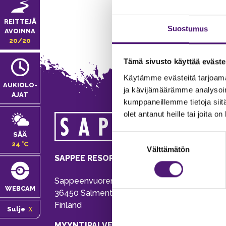
REITTEJÄ
Suostumus
AVOINNA
20/20
Tämä sivusto käyttää eväste
Käytämme evästeitä tarjoama
AUKIOLO­
ja kävijämäärämme analysoim
AJAT
kumppaneillemme tietoja siitä
olet antanut heille tai joita o
MA
SÄÄ
Suostumuksen
Tie
24 °C
Välttämätön
valinta
Pu
SAPPEE RESORT
Ema
Sappeenvuorentie 200
Pal
WEBCAM
36450 Salmentaka, Pälkäne
Onl
Finland
Sulje
ver
MYYNTIPALVELU/ INFO