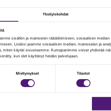
Yksityiskohdat
itä
mme sisällön ja mainosten räätälöimiseen, sosiaalisen median
iseen. Lisäksi jaamme sosiaalisen median, mainosalan ja analy
, miten käytät sivustoamme. Kumppanimme voivat yhdistää näitä t
n kerätty, kun olet käyttänyt heidän palvelujaan.
JOITUS
Vastuullisuus
Ympäristöohjelma
dustelut & Varaukset
Mieltymykset
Tilastot
h:
020 755 9975
Avoimet työpaikat
il:
majoitus@sappee.fi
Anna palautetta
velemme arkisin 9–16
Tietosuojaseloste
Evästeasetukset
ine varaukset
kkokaupasta 24h
Aukioloajat ja yhteysti