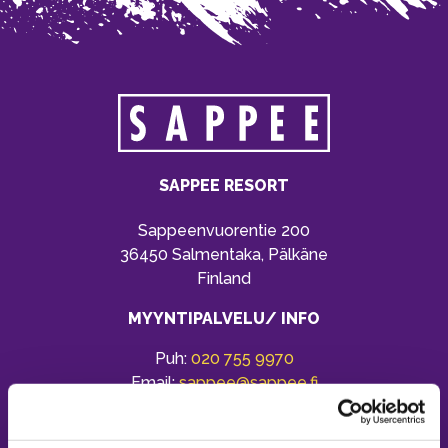
SAPPEE RESORT
Sappeenvuorentie 200
36450 Salmentaka, Pälkäne
Finland
MYYNTIPALVELU/ INFO
Puh:
020 755 9970
Email:
sappee@sappee.fi