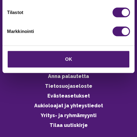
verkkokaupasta 24h
Tilastot
Markkinointi
Vastuullisuus
Ympäristöohjelma
OK
Avoimet työpaikat
Anna palautetta
Tietosuojaseloste
Evästeasetukset
Aukioloajat ja yhteystiedot
Yritys- ja ryhmämyynti
Tilaa uutiskirje