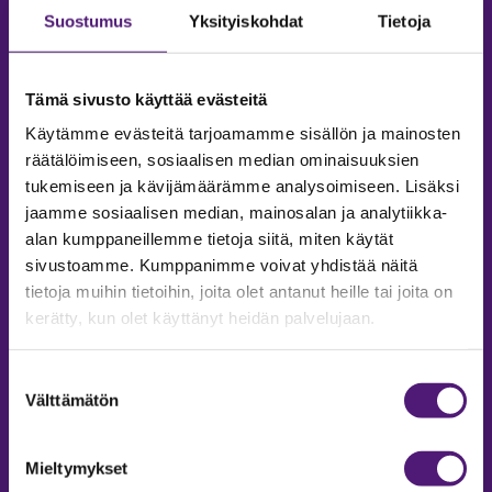
Suostumus
Yksityiskohdat
Tietoja
Tämä sivusto käyttää evästeitä
Käytämme evästeitä tarjoamamme sisällön ja mainosten
räätälöimiseen, sosiaalisen median ominaisuuksien
tukemiseen ja kävijämäärämme analysoimiseen. Lisäksi
jaamme sosiaalisen median, mainosalan ja analytiikka-
alan kumppaneillemme tietoja siitä, miten käytät
sivustoamme. Kumppanimme voivat yhdistää näitä
tietoja muihin tietoihin, joita olet antanut heille tai joita on
MAJOITUS
kerätty, kun olet käyttänyt heidän palvelujaan.
Tiedustelut & Varaukset
Puh:
020 755 9975
Suostumuksen
Email:
majoitus@sappee.fi
Välttämätön
valinta
Palvelemme arkisin 9–16
Mieltymykset
Online varaukset