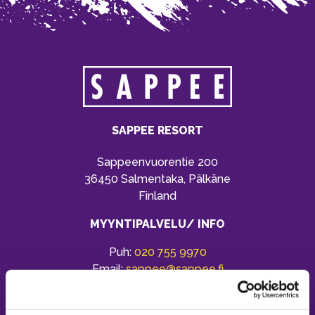
SAPPEE RESORT
Sappeenvuorentie 200
36450 Salmentaka, Pälkäne
Finland
MYYNTIPALVELU/ INFO
Puh:
020 755 9970
Email:
sappee@sappee.fi