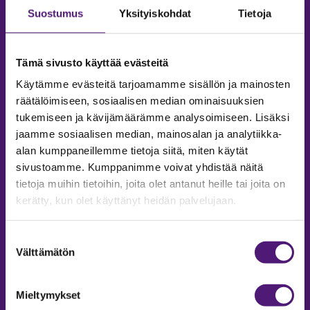
Suostumus
Yksityiskohdat
Tietoja
Tämä sivusto käyttää evästeitä
Käytämme evästeitä tarjoamamme sisällön ja mainosten
räätälöimiseen, sosiaalisen median ominaisuuksien
tukemiseen ja kävijämäärämme analysoimiseen. Lisäksi
jaamme sosiaalisen median, mainosalan ja analytiikka-
alan kumppaneillemme tietoja siitä, miten käytät
sivustoamme. Kumppanimme voivat yhdistää näitä
tietoja muihin tietoihin, joita olet antanut heille tai joita on
MAJOITUS
kerätty, kun olet käyttänyt heidän palvelujaan.
Tiedustelut & Varaukset
Puh:
020 755 9975
Suostumuksen
Email:
majoitus@sappee.fi
Välttämätön
valinta
Palvelemme arkisin 9–16
Mieltymykset
Online varaukset