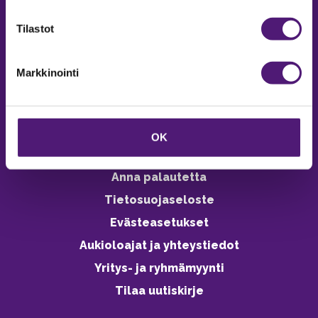
verkkokaupasta 24h
Tilastot
Markkinointi
Vastuullisuus
Ympäristöohjelma
OK
Avoimet työpaikat
Anna palautetta
Tietosuojaseloste
Evästeasetukset
Aukioloajat ja yhteystiedot
Yritys- ja ryhmämyynti
Tilaa uutiskirje