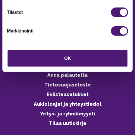
verkkokaupasta 24h
Tilastot
Markkinointi
Vastuullisuus
Ympäristöohjelma
OK
Avoimet työpaikat
Anna palautetta
Tietosuojaseloste
Evästeasetukset
Aukioloajat ja yhteystiedot
Yritys- ja ryhmämyynti
Tilaa uutiskirje