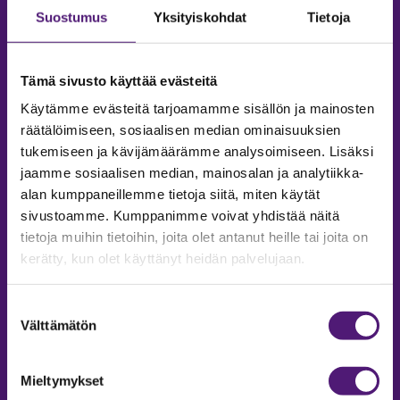
Suostumus
Yksityiskohdat
Tietoja
Tämä sivusto käyttää evästeitä
Käytämme evästeitä tarjoamamme sisällön ja mainosten
räätälöimiseen, sosiaalisen median ominaisuuksien
tukemiseen ja kävijämäärämme analysoimiseen. Lisäksi
jaamme sosiaalisen median, mainosalan ja analytiikka-
alan kumppaneillemme tietoja siitä, miten käytät
sivustoamme. Kumppanimme voivat yhdistää näitä
tietoja muihin tietoihin, joita olet antanut heille tai joita on
MAJOITUS
kerätty, kun olet käyttänyt heidän palvelujaan.
Tiedustelut & Varaukset
Puh:
020 755 9975
Suostumuksen
Email:
majoitus@sappee.fi
Välttämätön
valinta
Palvelemme arkisin 9–16
Mieltymykset
Online varaukset