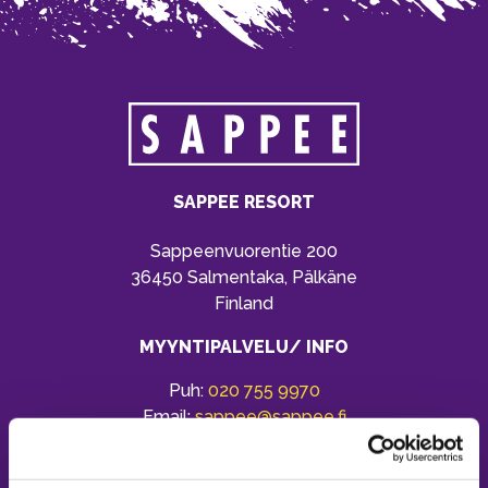
SAPPEE RESORT
Sappeenvuorentie 200
36450 Salmentaka, Pälkäne
Finland
MYYNTIPALVELU/ INFO
Puh:
020 755 9970
Email:
sappee@sappee.fi