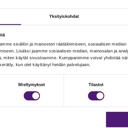
Yksityiskohdat
itä
mme sisällön ja mainosten räätälöimiseen, sosiaalisen median
iseen. Lisäksi jaamme sosiaalisen median, mainosalan ja analy
, miten käytät sivustoamme. Kumppanimme voivat yhdistää näitä t
n kerätty, kun olet käyttänyt heidän palvelujaan.
JOITUS
Vastuullisuus
Ympäristöohjelma
dustelut & Varaukset
Mieltymykset
Tilastot
h:
020 755 9975
Avoimet työpaikat
il:
majoitus@sappee.fi
Anna palautetta
velemme arkisin 9–16
Tietosuojaseloste
Evästeasetukset
ine varaukset
kkokaupasta 24h
Aukioloajat ja yhteysti