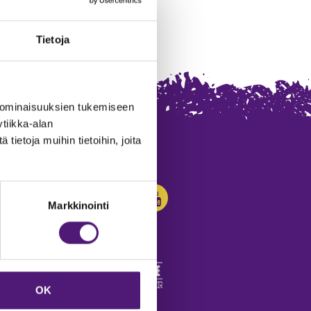
Tietoja
 ominaisuuksien tukemiseen
tiikka-alan
ietoja muihin tietoihin, joita
SEURAA MEITÄ:
Markkinointi
OK
edot