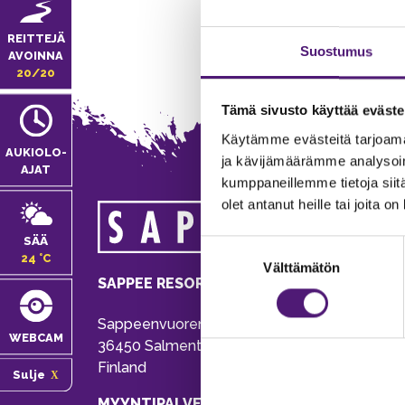
REITTEJÄ
Suostumus
AVOINNA
20/20
Tämä sivusto käyttää eväste
Käytämme evästeitä tarjoama
AUKIOLO­
ja kävijämäärämme analysoim
AJAT
kumppaneillemme tietoja siitä
olet antanut heille tai joita o
MA
SÄÄ
Suostumuksen
Tie
24 °C
Välttämätön
valinta
Pu
SAPPEE RESORT
Ema
Sappeenvuorentie 200
Pal
WEBCAM
36450 Salmentaka, Pälkäne
Onl
Finland
Sulje
ver
MYYNTIPALVELU/ INFO