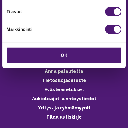
verkkokaupasta 24h
Tilastot
Markkinointi
Vastuullisuus
Ympäristöohjelma
OK
Avoimet työpaikat
Anna palautetta
Tietosuojaseloste
Evästeasetukset
Aukioloajat ja yhteystiedot
Yritys- ja ryhmämyynti
Tilaa uutiskirje