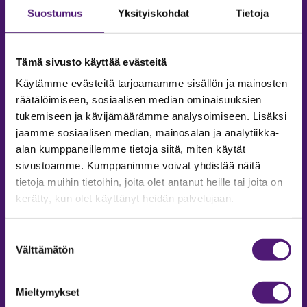
Suostumus
Yksityiskohdat
Tietoja
Tämä sivusto käyttää evästeitä
Käytämme evästeitä tarjoamamme sisällön ja mainosten
räätälöimiseen, sosiaalisen median ominaisuuksien
tukemiseen ja kävijämäärämme analysoimiseen. Lisäksi
jaamme sosiaalisen median, mainosalan ja analytiikka-
alan kumppaneillemme tietoja siitä, miten käytät
sivustoamme. Kumppanimme voivat yhdistää näitä
tietoja muihin tietoihin, joita olet antanut heille tai joita on
MAJOITUS
kerätty, kun olet käyttänyt heidän palvelujaan.
Tiedustelut & Varaukset
Puh:
020 755 9975
Suostumuksen
Email:
majoitus@sappee.fi
Välttämätön
valinta
Palvelemme arkisin 9–16
Mieltymykset
Online varaukset