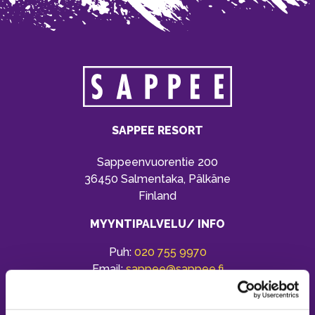
SAPPEE RESORT
Sappeenvuorentie 200
36450 Salmentaka, Pälkäne
Finland
MYYNTIPALVELU/ INFO
Puh:
020 755 9970
Email:
sappee@sappee.fi